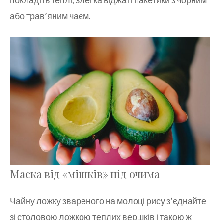
або трав’яним чаєм.
Маска від «мішків» під очима
Чайну ложку звареного на молоці рису з’єднайте
зі столовою ложкою теплих вершків і такою ж