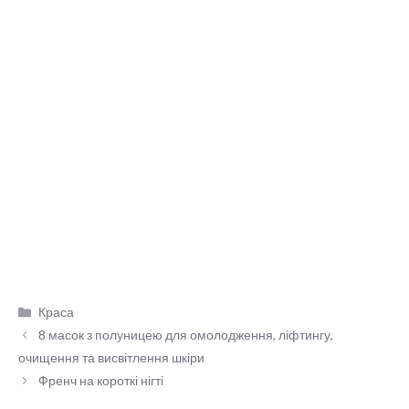
Категорії
Краса
8 масок з полуницею для омолодження, ліфтингу,
очищення та висвітлення шкіри
Френч на короткі нігті