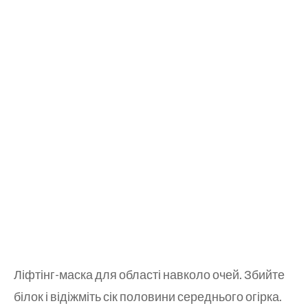
Ліфтінг-маска для області навколо очей. Збийте
білок і відіжміть сік половини середнього огірка.