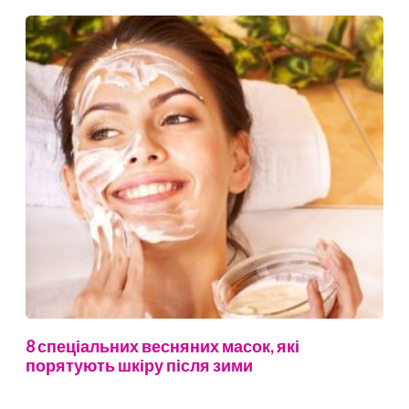
8 спеціальних весняних масок, які
порятують шкіру після зими