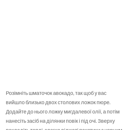
Розімніть шматочок авокадо, так щоб у вас
вийшло близько двох столових ложок пюре.
Додайте до нього ложку мигдалевої олії, а потім
нанесіть засіб на ділянки повік і під очі. Зверху
покладіть теплі, злегка віджаті пакетики з чорним