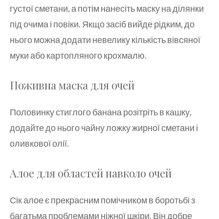
густої сметани, а потім нанесіть маску на ділянки
під очима і повіки. Якщо засіб вийде рідким, до
нього можна додати невелику кількість вівсяної
муки або картопляного крохмалю.
Поживна маска для очей
Половинку стиглого банана розітріть в кашку,
додайте до нього чайну ложку жирної сметани і
оливкової олії.
Алое для областей навколо очей
Сік алое є прекрасним помічником в боротьбі з
багатьма проблемами ніжної шкіри. Він добре