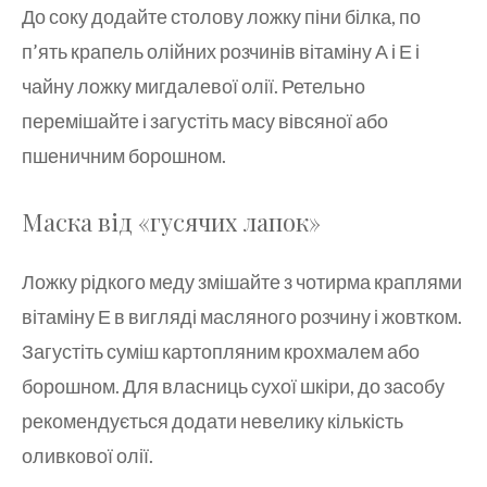
До соку додайте столову ложку піни білка, по
п’ять крапель олійних розчинів вітаміну А і Е і
чайну ложку мигдалевої олії. Ретельно
перемішайте і загустіть масу вівсяної або
пшеничним борошном.
Маска від «гусячих лапок»
Ложку рідкого меду змішайте з чотирма краплями
вітаміну Е в вигляді масляного розчину і жовтком.
Загустіть суміш картопляним крохмалем або
борошном. Для власниць сухої шкіри, до засобу
рекомендується додати невелику кількість
оливкової олії.