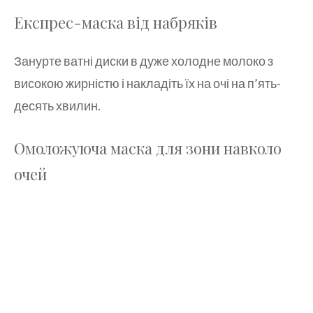
Експрес-маска від набряків
Занурте ватні диски в дуже холодне молоко з
високою жирністю і накладіть їх на очі на п’ять-
десять хвилин.
Омоложуюча маска для зони навколо
очей