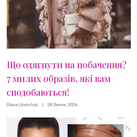
Що одягнути на побачення?
7 милих образів, які вам
сподобаються!
Diana Litvinchuk
|
28 Липня, 2026