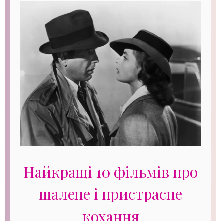
Найкращі 10 фільмів про
шалене і пристрасне
кохання