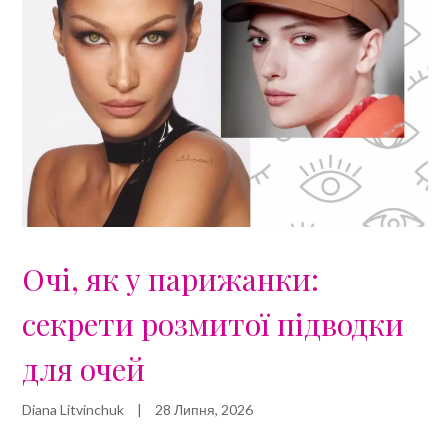
Очі, як у парижанки:
секрети розмитої підводки
для очей
Diana Litvinchuk
|
28 Липня, 2026