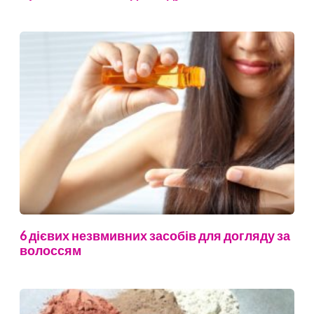
6 дієвих незвмивних засобів для догляду за
волоссям