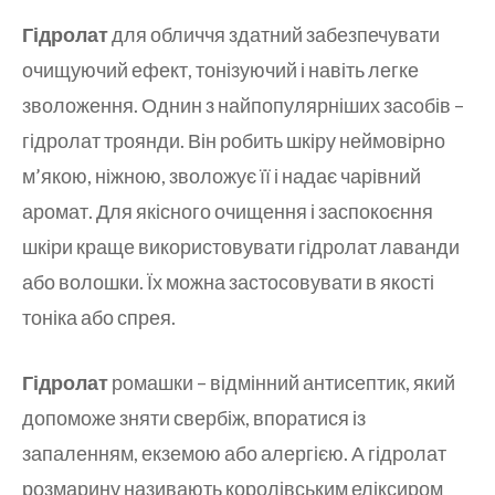
Гідролат
для обличчя здатний забезпечувати
очищуючий ефект, тонізуючий і навіть легке
зволоження. Однин з найпопулярніших засобів –
гідролат троянди. Він робить шкіру неймовірно
м’якою, ніжною, зволожує її і надає чарівний
аромат. Для якісного очищення і заспокоєння
шкіри краще використовувати гідролат лаванди
або волошки. Їх можна застосовувати в якості
тоніка або спрея.
Гідролат
ромашки – відмінний антисептик, який
допоможе зняти свербіж, впоратися із
запаленням, екземою або алергією. А гідролат
розмарину називають королівським еліксиром