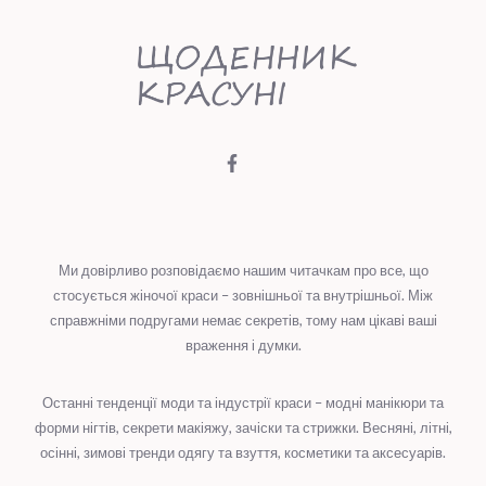
Ми довірливо розповідаємо нашим читачкам про все, що
стосується жіночої краси – зовнішньої та внутрішньої. Між
справжніми подругами немає секретів, тому нам цікаві ваші
враження і думки.
Останні тенденції моди та індустрії краси – модні манікюри та
форми нігтів, секрети макіяжу, зачіски та стрижки. Весняні, літні,
осінні, зимові тренди одягу та взуття, косметики та аксесуарів.