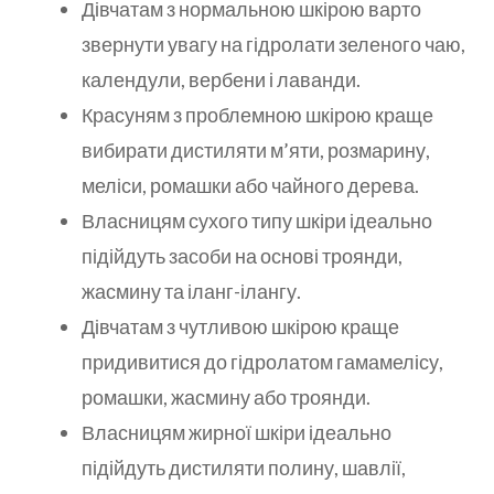
Дівчатам з нормальною шкірою варто
звернути увагу на гідролати зеленого чаю,
календули, вербени і лаванди.
Красуням з проблемною шкірою краще
вибирати дистиляти м’яти, розмарину,
меліси, ромашки або чайного дерева.
Власницям сухого типу шкіри ідеально
підійдуть засоби на основі троянди,
жасмину та іланг-ілангу.
Дівчатам з чутливою шкірою краще
придивитися до гідролатом гамамелісу,
ромашки, жасмину або троянди.
Власницям жирної шкіри ідеально
підійдуть дистиляти полину, шавлії,