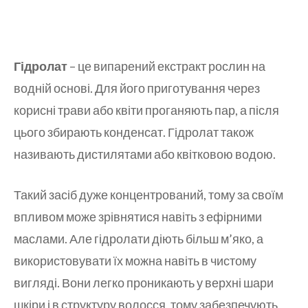
Гідролат
– це випарений екстракт рослин на
водній основі. Для його приготування через
корисні трави або квіти проганяють пар, а після
цього збирають конденсат. Гідролат також
називають дистилятами або квітковою водою.
Такий засіб дуже концентрований, тому за своїм
впливом може зрівнятися навіть з ефірними
маслами. Але гідролати діють більш м’яко, а
використовувати їх можна навіть в чистому
вигляді. Вони легко проникають у верхні шари
шкіри і в структуру волосся, тому забезпечують