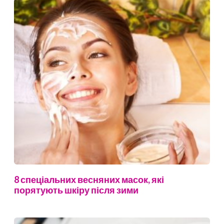
8 спеціальних весняних масок, які
порятують шкіру після зими