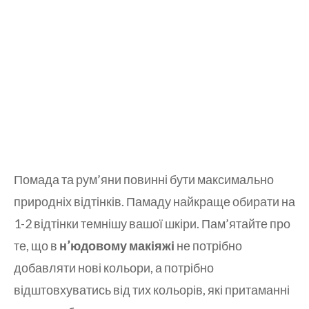
Помада та рум’яни повинні бути максимально
природніх відтінків. Памаду найкраще обирати на
1-2 відтінки темнішу вашої шкіри. Пам’ятайте про
те, що в
н’юдовому макіяжі
не потрібно
добавляти нові кольори, а потрібно
відштовхуватись від тих кольорів, які притаманні