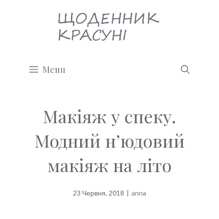
Перейти
до
вмісту
Menu
Макіяж у спеку.
Модний н’юдовий
макіяж на літо
23 Червня, 2018
|
anna