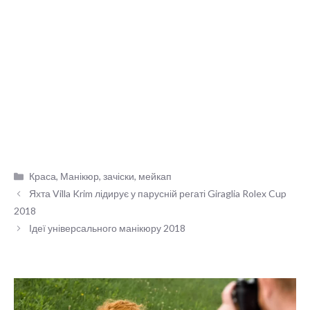
Категорії
Краса
,
Манікюр, зачіски, мейкап
Яхта Villa Krim лідирує у парусній регаті Giraglia Rolex Cup
2018
Ідеї універсального манікюру 2018