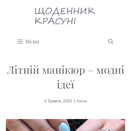
Перейти
до
вмісту
Menu
Літній манікюр – модні
ідеї
2 Травня, 2022
|
Ілона