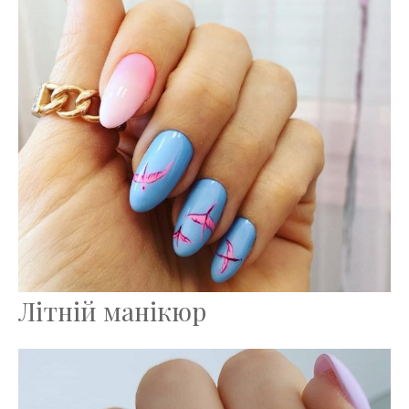
Літній манікюр