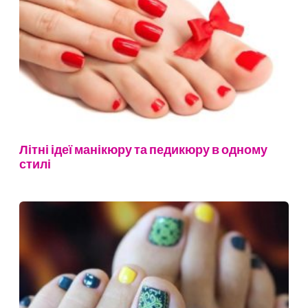
Літні ідеї манікюру та педикюру в одному
стилі