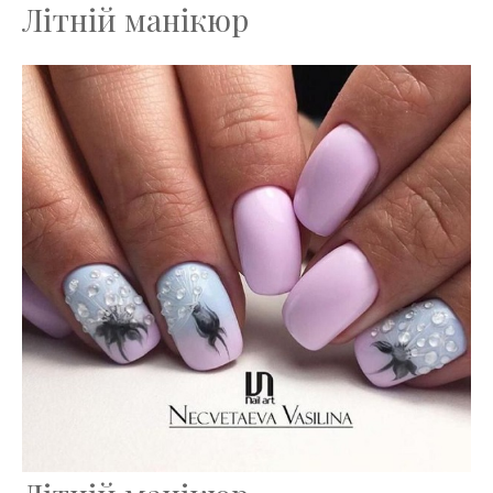
Літній манікюр