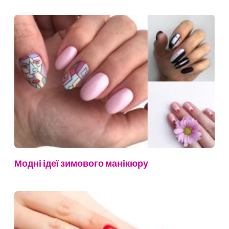
Модні ідеї зимового манікюру