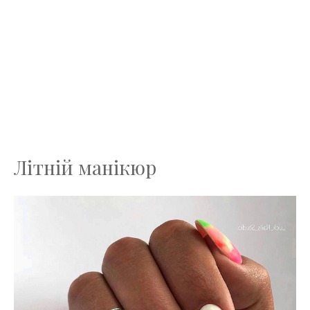
Літній манікюр