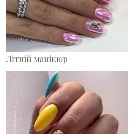
Літній манікюр