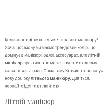
Коли як не влітку хочеться яскравого манікюру!
Хоча щосезону ми маємо трендовий колір, що
домінує в манікюрі, одязі, аксесуарах, але
літній
манікюр
практично не може існувати в одному
кольорі весь сезон. Саме тому Krasainfo пропонує
нову добірку
літнього манікюру
. Дивіться,
черпайте ідеї та втілюйте їх!
Літній манікюр