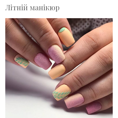
Літній манікюр