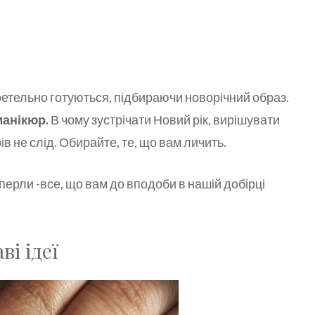
 ретельно готуються, підбираючи новорічний образ.
манікюр.
В чому зустрічати Новий рік, вирішувати
в не слід. Обирайте, те, що вам личить.
 перли -все, що вам до вподоби в нашій добірці
і ідеї