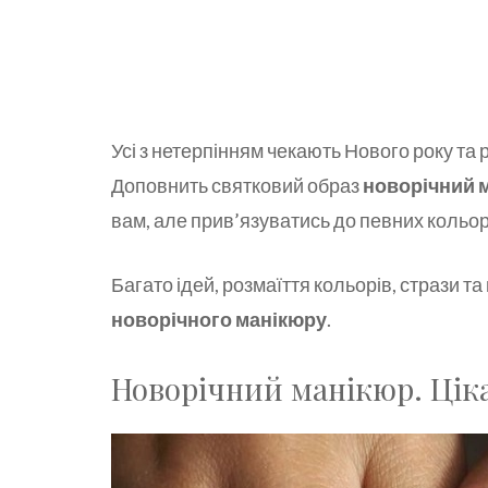
Усі з нетерпінням чекають Нового року та
Доповнить святковий образ
новорічний 
вам, але прив’язуватись до певних кольорі
Багато ідей, розмаїття кольорів, стрази та
новорічного манікюру
.
Новорічний манікюр. Цікав