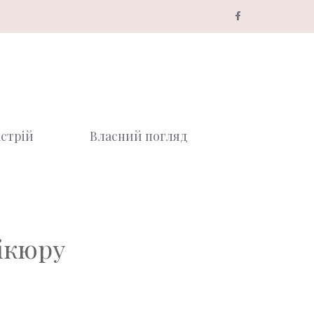
стрій
Власний погляд
ікюру