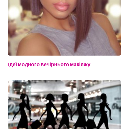
Ідеї модного вечірнього макіяжу