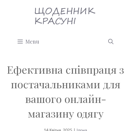
Перейти
до
вмісту
Menu
Ефективна співпраця з
постачальниками для
вашого онлайн-
магазину одягу
14 Квітня, 2025
|
Ілона