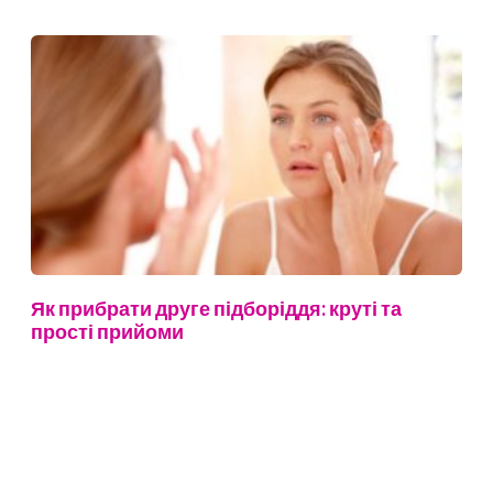
Як прибрати друге підборіддя: круті та
прості прийоми