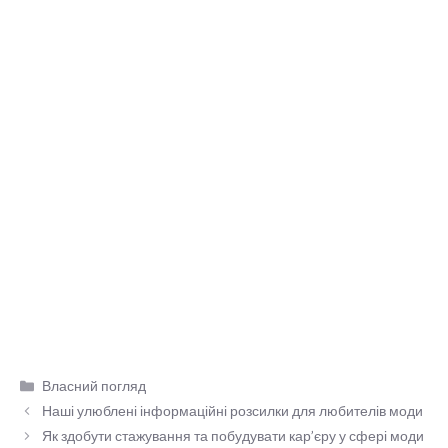
Категорії
Власний погляд
Наші улюблені інформаційні розсилки для любителів моди
Як здобути стажування та побудувати кар’єру у сфері моди