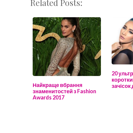
Related Posts:
20 ульт
коротки
Найкраще вбрання
зачісок
знаменитостей з Fashion
Awards 2017