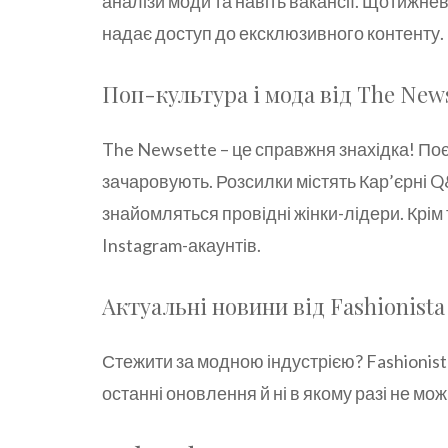
аналізи моди та навіть вакансії. Щотижн
надає доступ до ексклюзивного контенту.
Поп-культура і мода від The New
The Newsette – це справжня знахідка! Поє
зачаровують. Розсилки містять Кар’єрні Q&
знайомляться провідні жінки-лідери. Крім 
Instagram-акаунтів.
Актуальні новини від Fashionista
Стежити за модною індустрією? Fashionista
останні оновлення й ні в якому разі не мо