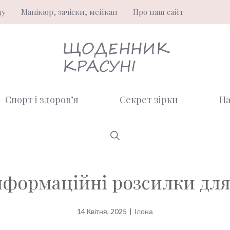
ду
Манікюр, зачіски, мейкап
Про наш сайт
Спорт і здоров’я
Секрет зірки
На
нформаційні розсилки дл
14 Квітня, 2025
|
Ілона