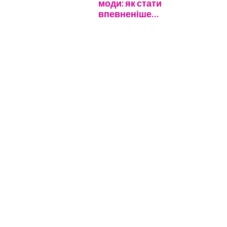
моди: як стати
впевненіше…