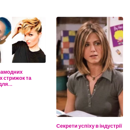
рамодних
х стрижок та
 для…
Секрети успіху в індустрії