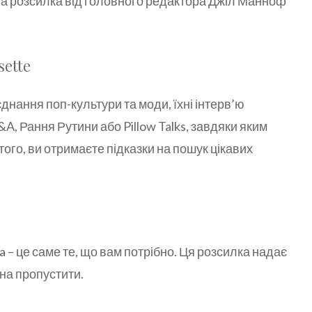
ева розсилка від головного редактора Джіл Манноф
sette
днання поп-культури та моди, їхні інтерв’ю
A, Рання Рутини або Pillow Talks, завдяки яким
того, ви отримаєте підказки на пошук цікавих
 – це саме те, що вам потрібно. Ця розсилка надає
жна пропустити.