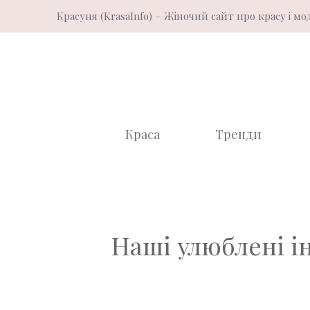
Перейти
Красуня (KrasaInfo) – Жіночий сайт про красу і мо
до
вмісту
Краса
Тренди
Наші улюблені і