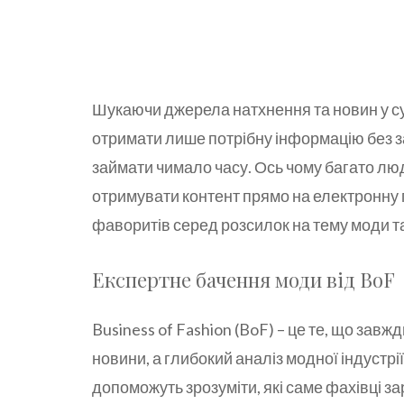
Шукаючи джерела натхнення та новин у суч
отримати лише потрібну інформацію без з
займати чимало часу. Ось чому багато лю
отримувати контент прямо на електронну 
фаворитів серед розсилок на тему моди та
Експертне бачення моди від BoF
Business of Fashion (BoF) – це те, що завж
новини, а глибокий аналіз модної індустрії
допоможуть зрозуміти, які саме фахівці зар