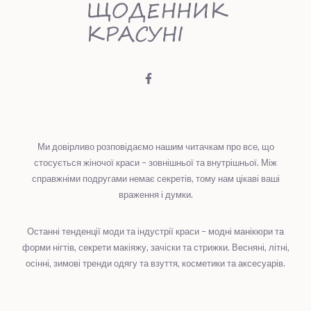
Ми довірливо розповідаємо нашим читачкам про все, що
стосується жіночої краси – зовнішньої та внутрішньої. Між
справжніми подругами немає секретів, тому нам цікаві ваші
враження і думки.
Останні тенденції моди та індустрії краси – модні манікюри та
форми нігтів, секрети макіяжу, зачіски та стрижки. Весняні, літні,
осінні, зимові тренди одягу та взуття, косметики та аксесуарів.