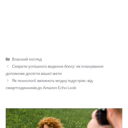
Категорії
Власний погляд
Секрети успішного ведення блогу: як планування
допоможе досягти вашої мети
Як технології змінюють модну індустрію: від
смартгодинників до Amazon Echo Look