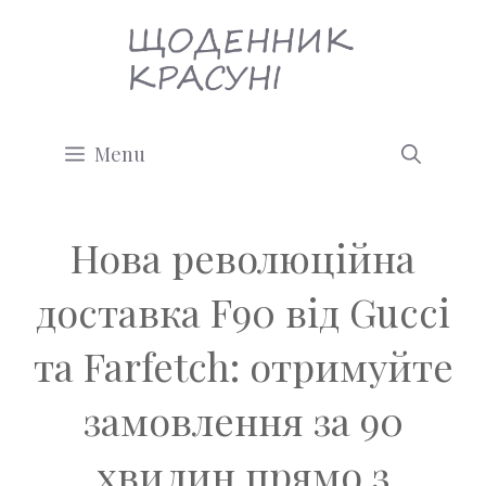
Перейти
до
вмісту
Menu
Нова революційна
доставка F90 від Gucci
та Farfetch: отримуйте
замовлення за 90
хвилин прямо з