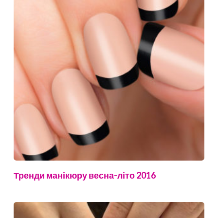
Тренди манікюру весна-літо 2016