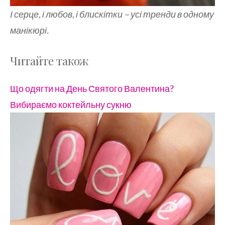
І серце, і любов, і блискітки – усі тренди в одному
манікюрі.
Читайте також
Що одягти на День Святого Валентина?
Вибираємо коктейльну сукню