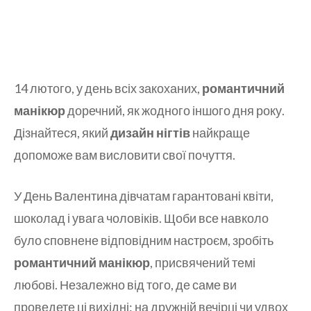
14 лютого, у день всіх закоханих,
романтичний
манікюр
доречний, як жодного іншого дня року.
Дізнайтеся, який
дизайн нігтів
найкраще
допоможе вам висловити свої почуття.
У День Валентина дівчатам гарантовані квіти,
шоколад і увага чоловіків. Щоби все навколо
було сповнене відповідним настроєм, зробіть
романтичний манікюр
, присвячений темі
любові. Незалежно від того, де саме ви
проведете ці вихідні: на дружній вечірці чи удвох