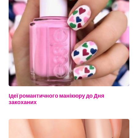
Ідеї романтичного манікюру до Дня
закоханих