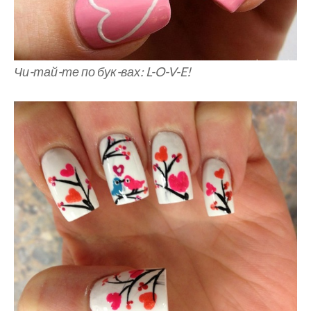
Чи-тай-те по бук-вах: L-O-V-E!