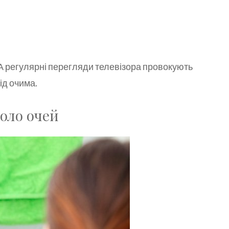
 А регулярні перегляди телевізора провокують
ід очима.
коло очей