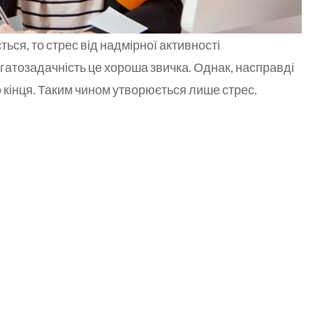
ься, то стрес від надмірної активності
агатозадачність це хороша звичка. Однак, насправді
 кінця. Таким чином утворюється лише стрес.