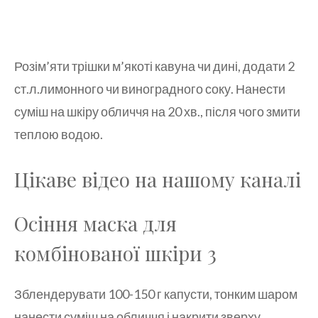
Розім’яти трішки м’якоті кавуна чи дині, додати 2
ст.л.лимонного чи виноградного соку. Нанести
суміш на шкіру обличчя на 20 хв., після чого змити
теплою водою.
Цікаве відео на нашому каналі
Осіння маска для
комбінованої шкіри 3
Зблендерувати 100-150 г капусти, тонким шаром
нанести суміш на обличчя і накрити зверху