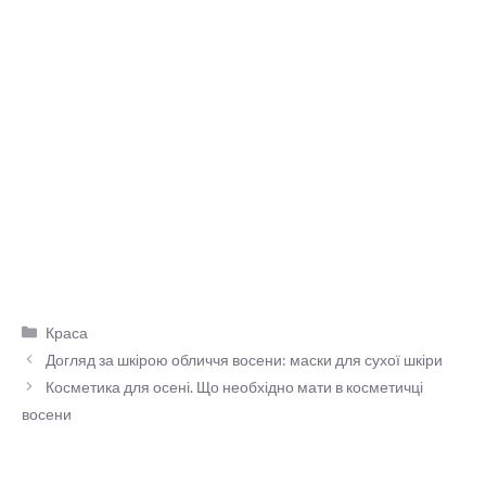
Категорії
Краса
Догляд за шкірою обличчя восени: маски для сухої шкіри
Косметика для осені. Що необхідно мати в косметичці
восени