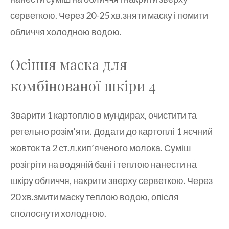
серветкою. Через 20-25 хв.зняти маску і помити
обличчя холодною водою.
Осіння маска для
комбінованої шкіри 4
Зварити 1 картоплю в мундирах, очистити та
ретельно розім’яти. Додати до картоплі 1 яєчний
жовток та 2 ст.л.кип’яченого молока. Суміш
розігріти на водяній бані і теплою нанести на
шкіру обличчя, накрити зверху серветкою. Через
20 хв.змити маску теплою водою, опісля
сполоснути холодною.