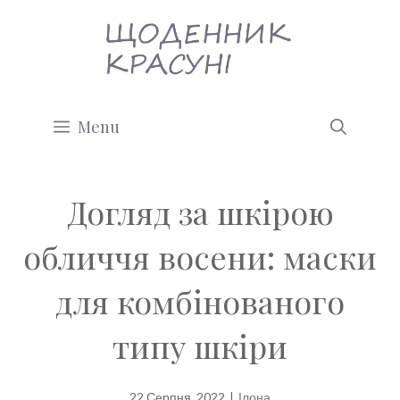
Перейти
до
вмісту
Menu
Догляд за шкірою
обличчя восени: маски
для комбінованого
типу шкіри
22 Серпня, 2022
|
Ілона