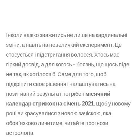
Інколи важко зважитись не лише на кардинальні
зміни, а навіть на невеличкий експеримент. Це
стосується і підстригання волосся. Хтось має
гіркий досвід, а для когось – боязнь, що щось піде
не так, як хотілося б. Саме для того, щоб
підкріпити своє рішення і налаштуватись на
позитивний результат потрібен
місячний
календар стрижок на січень 2021
. Щоб у новому
році ви красувалися з новою зачіскою, яка
обов’язково личитиме, читайте прогнози
астрологів.