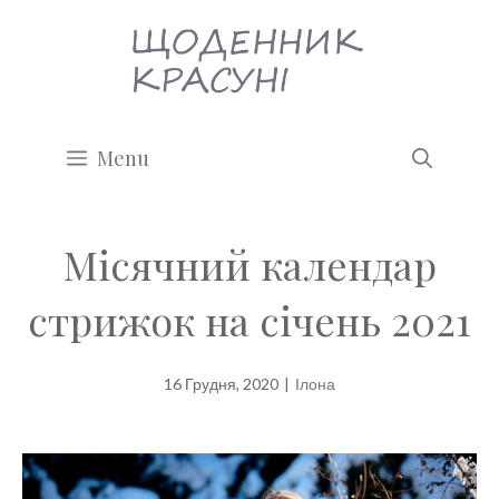
Перейти
до
вмісту
Menu
Місячний календар
стрижок на січень 2021
16 Грудня, 2020
|
Ілона