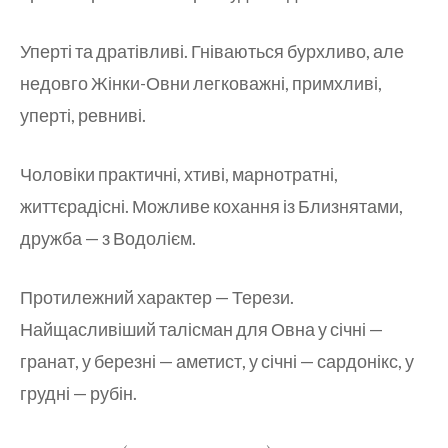
Уперті та дратівливі. Гніваються бурхливо, але
недовго Жінки-Овни легковажні, примхливі,
уперті, ревниві.
Чоловіки практичні, хтиві, марнотратні,
життєрадісні. Можливе кохання із Близнятами,
дружба — з Водолієм.
Протилежний характер — Терези.
Найщасливіший талісман для Овна у січні —
гранат, у березні — аметист, у січні — сардонікс, у
грудні — рубін.