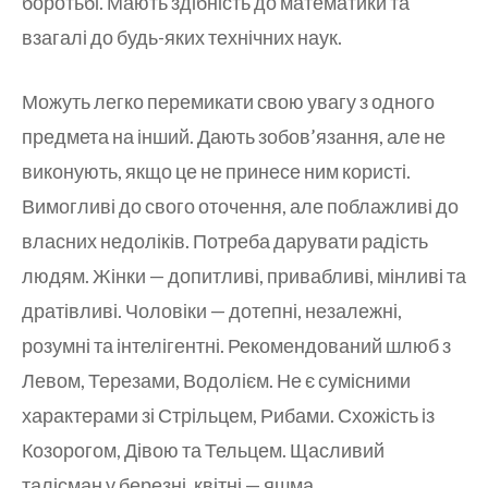
боротьбі. Мають здібність до математики та
взагалі до будь-яких технічних наук.
Можуть легко перемикати свою увагу з одного
предмета на інший. Дають зобов’язання, але не
виконують, якщо це не принесе ним користі.
Вимогливі до свого оточення, але поблажливі до
власних недоліків. Потреба дарувати радість
людям. Жінки — допитливі, привабливі, мінливі та
дратівливі. Чоловіки — дотепні, незалежні,
розумні та інтелігентні. Рекомендований шлюб з
Левом, Терезами, Водолієм. Не є сумісними
характерами зі Стрільцем, Рибами. Схожість із
Козорогом, Дівою та Тельцем. Щасливий
талісман у березні, квітні — яшма.