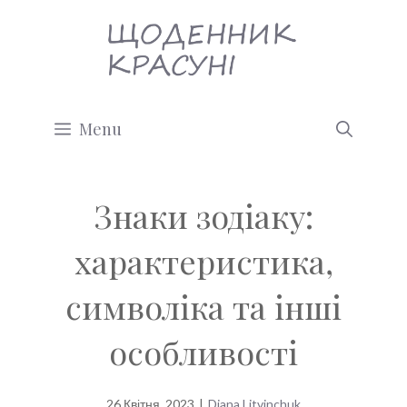
Перейти
до
вмісту
Menu
Знаки зодіаку:
характеристика,
символіка та інші
особливості
26 Квітня, 2023
|
Diana Litvinchuk