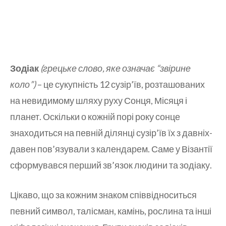
Зодіак
(грецьке слово, яке означає “звірине
коло”)
– це сукупність 12 сузір’їв, розташованих
на невидимому шляху руху Сонця, Місяця і
планет. Оскільки о кожній порі року сонце
знаходиться на певній ділянці сузір’їв їх з давніх-
давен пов’язували з календарем. Саме у Візантії
сформувався перший зв’язок людини та зодіаку.
Цікаво, що за кожним знаком співвідноситься
певний символ, талісман, камінь, рослина та інші