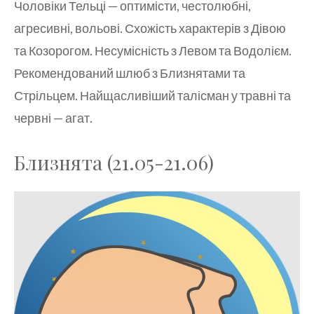
Чоловіки Тельці — оптимісти, честолюбні,
агресивні, вольові. Схожість характерів з Дівою
та Козорогом. Несумісність з Левом та Водолієм.
Рекомендований шлюб з Близнятами та
Стрільцем. Найщасливіший талісман у травні та
червні — агат.
Близнята (21.05-21.06)