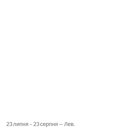
23 липня – 23 серпня — Лев.