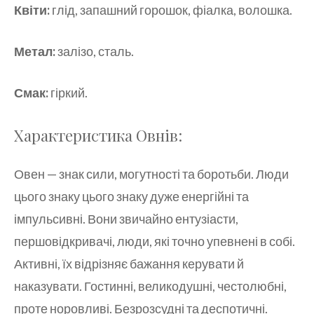
Квіти:
глід, запашний горошок, фіалка, волошка.
Метал:
залізо, сталь.
Смак:
гіркий.
Характеристика Овнів:
Овен — знак сили, могутності та боротьби. Люди
цього знаку цього знаку дуже енергійні та
імпульсивні. Вони звичайно ентузіасти,
першовідкривачі, люди, які точно упевнені в собі.
Активні, їх відрізняє бажання керувати й
наказувати. Гостинні, великодушні, честолюбні,
проте норовливі. Безрозсудні та деспотичні.