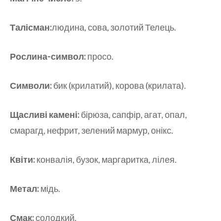
Талісман:
людина, сова, золотий Телець.
Рослина-символ:
просо.
Символи:
бик (крилатий), корова (крилата).
Щасливі камені:
бірюза, сапфір, агат, опал,
смарагд, нефрит, зелений мармур, онікс.
Квіти:
конвалія, бузок, маргаритка, лілея.
Метал:
мідь.
Смак:
солодкий.