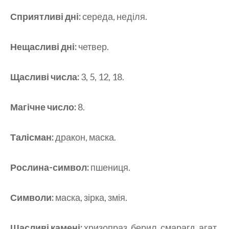
Сприятливі дні:
середа, неділя.
Нещасливі дні:
четвер.
Щасливі числа:
3, 5, 12, 18.
Магічне число:
8.
Талісман:
дракон, маска.
Рослина-символ:
пшениця.
Символи:
маска, зірка, змія.
Щасливі камені:
хризопраз, берил, смарагд, агат,