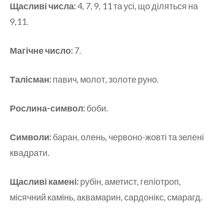
Щасливі числа:
4, 7, 9, 11 та усі, що діляться на
9,11.
Магічне число:
7.
Талісман:
павич, молот, золоте руно.
Рослина-символ:
боби.
Символи:
баран, олень, червоно-жовті та зелені
квадрати.
Щасливі камені:
рубін, аметист, геліотроп,
місячний камінь, аквамарин, сардонікс, смарагд.