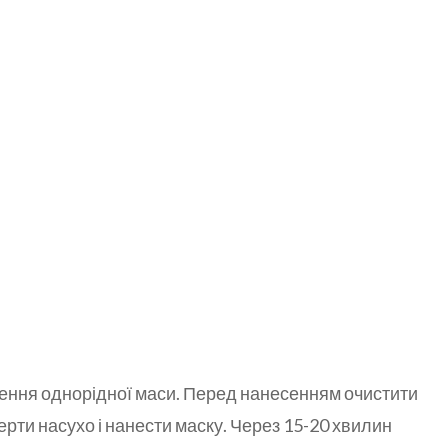
рення однорідної маси. Перед нанесенням очистити
рти насухо і нанести маску. Через 15-20 хвилин