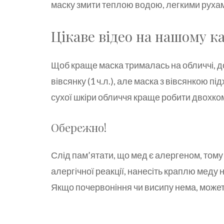
маску змити теплою водою, легкими рухам
Цікаве відео на нашому к
Щоб краще маска трималась на обличчі, д
вівсянку (1 ч.л.), але маска з вівсянкою п
сухої шкіри обличчя краще робити двохком
Обережно!
Слід пам’ятати, що мед є алергеном, тому 
алергічної реакції, нанесіть краплю меду н
Якщо почервоніння чи висипу нема, може