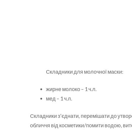
Складники для молочної маски:
жирне молоко – 1 ч.л.
мед – 1 ч.л.
Складники з’єднати, перемішати до утво
обличчя від косметики/помити водою, вите