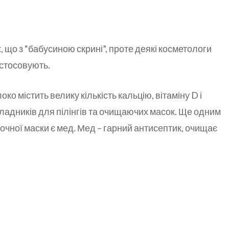
, що з “бабусиною скрині”, проте деякі косметологи
застосовують.
о містить велику кількість кальцію, вітаміну D і
кладників для пілінгів та очищаючих масок. Ще одним
очної маски є мед. Мед – гарний антисептик, очищає