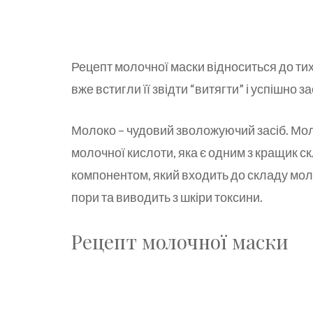
Рецепт молочної маски відноситься до тих
вже встигли її звідти “витягти” і успішно 
Молоко – чудовий зволожуючий засіб. Молок
молочної кислоти, яка є одним з кращик с
компонентом, який входить до складу мол
пори та виводить з шкіри токсини.
Рецепт молочної маски