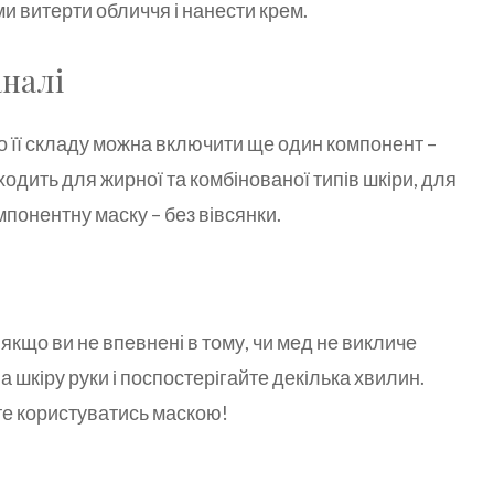
и витерти обличчя і нанести крем.
аналі
о її складу можна включити ще один компонент –
ідходить для жирної та комбінованої типів шкіри, для
понентну маску – без вівсянки.
якщо ви не впевнені в тому, чи мед не викличе
а шкіру руки і поспостерігайте декілька хвилин.
те користуватись маскою!