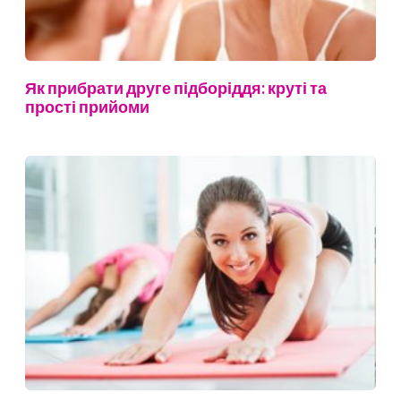
Як прибрати друге підборіддя: круті та
прості прийоми