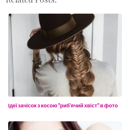
Ідеї зачісок з косою "риб'ячий хвіст" в фото