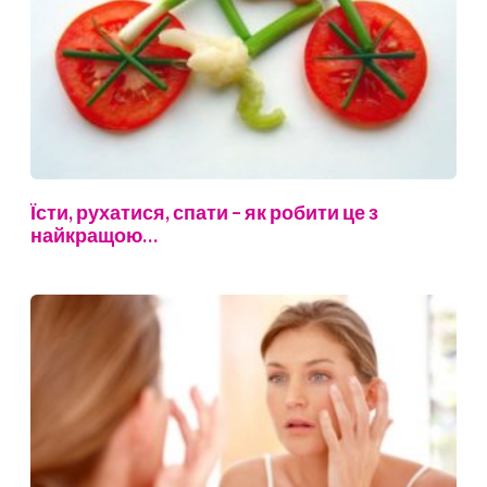
Їсти, рухатися, спати – як робити це з
найкращою…