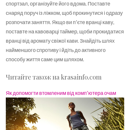
спортзал, організуйте його вдома. Поставте
снаряд поруч із ліжком, щоб прокинутися і одразу
розпочати заняття. Якщо ви п’єте вранці каву,
поставте на кавоварці таймер, щоби прокидатися
вранці від аромату свіжої кави. Знайдіть шлях
найменшого спротиву і йдіть до активного
способу життя саме цим шляхом.
Читайте також на krasainfo.com
Як допомогти втомленим від комп’ютера очам