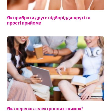
Як прибрати друге підборіддя: круті та
прості прийоми
Яка перевага електронних книжок?