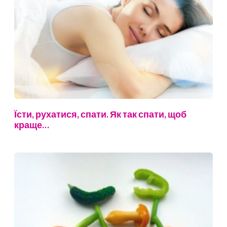
Їсти, рухатися, спати. Як так спати, щоб
краще…