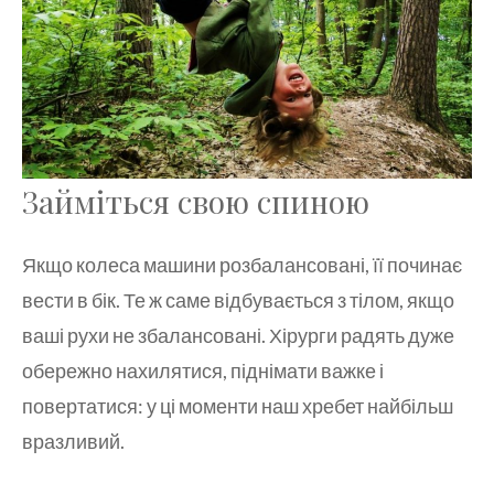
Займіться свою спиною
Якщо колеса машини розбалансовані, її починає
вести в бік. Те ж саме відбувається з тілом, якщо
ваші рухи не збалансовані. Хірурги радять дуже
обережно нахилятися, піднімати важке і
повертатися: у ці моменти наш хребет найбільш
вразливий.