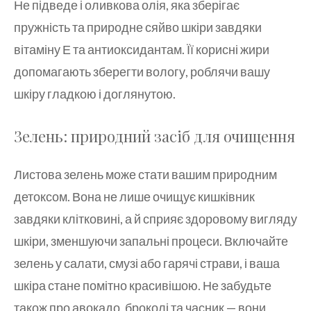
Не підведе і оливкова олія, яка зберігає
пружність та природне сяйво шкіри завдяки
вітаміну Е та антиоксидантам. Її корисні жири
допомагають зберегти вологу, роблячи вашу
шкіру гладкою і доглянутою.
Зелень: природний засіб для очищення
Листова зелень може стати вашим природним
детоксом. Вона не лише очищує кишківник
завдяки клітковині, а й сприяє здоровому вигляду
шкіри, зменшуючи запальні процеси. Включайте
зелень у салати, смузі або гарячі страви, і ваша
шкіра стане помітно красивішою. Не забудьте
також про авокадо, броколі та часник — вони