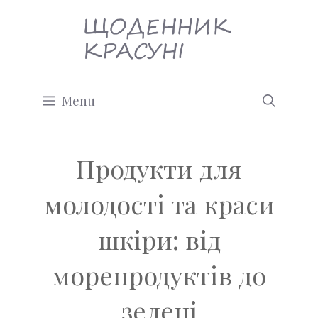
Перейти
до
вмісту
Menu
Продукти для
молодості та краси
шкіри: від
морепродуктів до
зелені