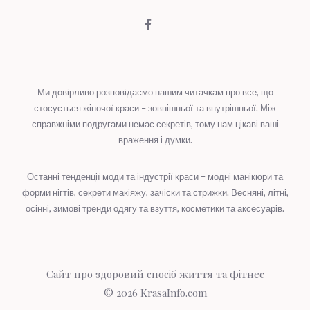
Ми довірливо розповідаємо нашим читачкам про все, що
стосується жіночої краси – зовнішньої та внутрішньої. Між
справжніми подругами немає секретів, тому нам цікаві ваші
враження і думки.
Останні тенденції моди та індустрії краси – модні манікюри та
форми нігтів, секрети макіяжу, зачіски та стрижки. Весняні, літні,
осінні, зимові тренди одягу та взуття, косметики та аксесуарів.
Сайт про здоровий спосіб життя та фітнес
© 2026
KrasaInfo.com