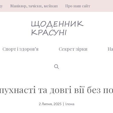
ду
Манікюр, зачіски, мейкап
Про наш сайт
Спорт і здоров’я
Секрет зірки
На
ухнасті та довгі вії без п
2 Липня, 2025
|
Ілона