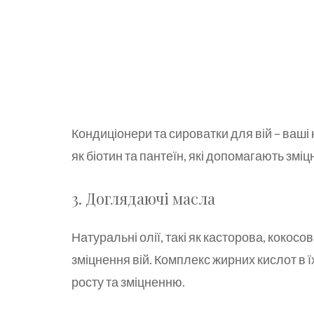
Кондиціонери та сироватки для вій – ваші н
як біотин та пантеїн, які допомагають зміц
3. Доглядаючі масла
Натуральні олії, такі як касторова, кокос
зміцнення вій. Комплекс жирних кислот в 
росту та зміцненню.