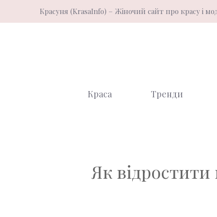
Перейти
Красуня (KrasaInfo) – Жіночий сайт про красу і мо
до
вмісту
Краса
Тренди
Як відростити п