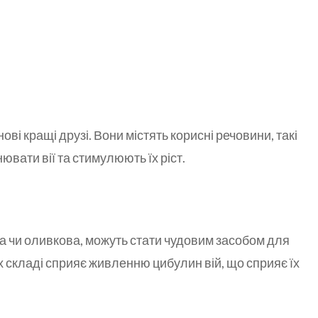
ові кращі друзі. Вони містять корисні речовини, такі
нювати вії та стимулюють їх ріст.
ова чи оливкова, можуть стати чудовим засобом для
їх складі сприяє живленню цибулин вій, що сприяє їх