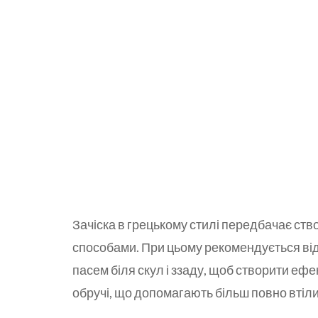
Зачіска в грецькому стилі передбачає ств
способами. При цьому рекомендується від
пасем біля скул і ззаду, щоб створити ефек
обручі, що допомагають більш повно втіл