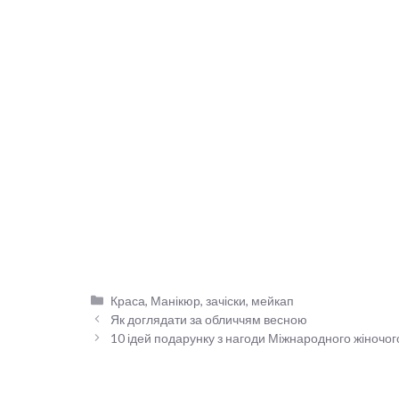
Категорії
Краса
,
Манікюр, зачіски, мейкап
Як доглядати за обличчям весною
10 ідей подарунку з нагоди Міжнародного жіночог