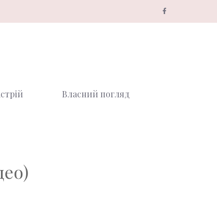
стрій
Власний погляд
део)