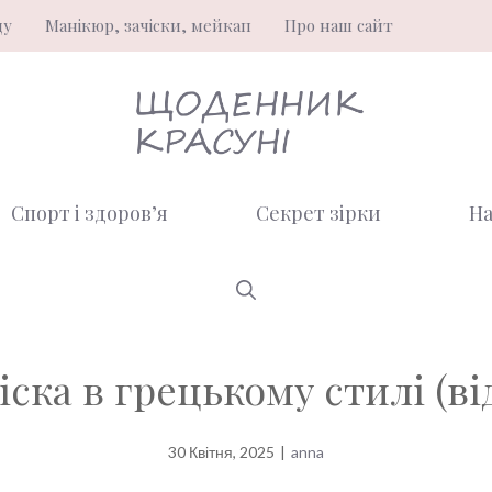
ду
Манікюр, зачіски, мейкап
Про наш сайт
Спорт і здоров’я
Секрет зірки
На
іска в грецькому стилі (ві
30 Квітня, 2025
|
anna