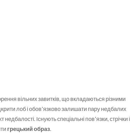
орення вільних завитків, що вкладаються різними
крити лоб і обов’язково залишати пару недбалих
т недбалості. Існують спеціальні пов’язки, стрічки і
ити
грецький образ
.