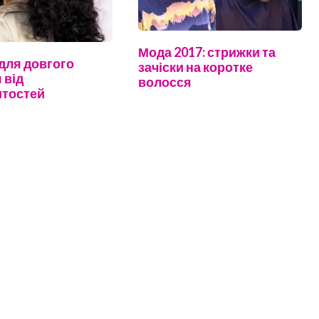
Мода 2017: стрижки та
 для довгого
зачіски на коротке
 від
волосся
итостей