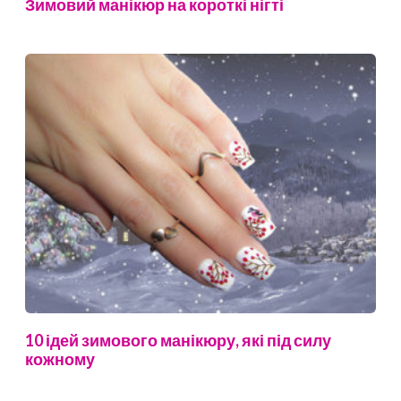
Зимовий манікюр на короткі нігті
10 ідей зимового манікюру, які під силу
кожному