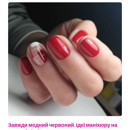
Завжди модний червоний. Ідеї манікюру на