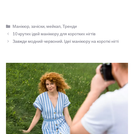
Категорії
Манікюр, зачіски, мейкап
,
Тренди
10 крутих ідей манікюру для коротких нігтів
Завжди модний червоний. Ідеї манікюру на короткі нігті