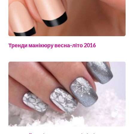
Тренди манікюру весна-літо 2016