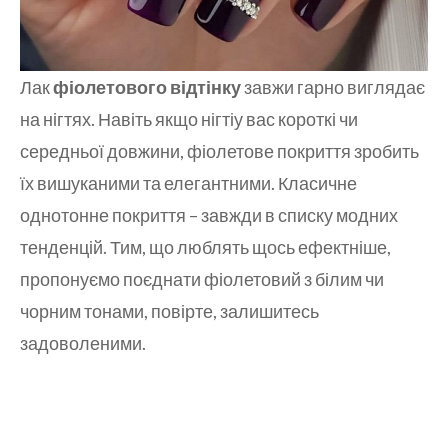
Лак
фіолетового відтінку
завжи гарно виглядає
на нігтях. Навіть якщо нігтіу вас короткі чи
середньої довжини, фіолетове покриття зробить
їх вишуканими та елегантними. Класичне
однотонне покриття – завжди в списку модних
тенденцій. Тим, що люблять щось ефектніше,
пропонуємо поєднати фіолетовий з білим чи
чорним тонами, повірте, залишитесь
задоволеними.