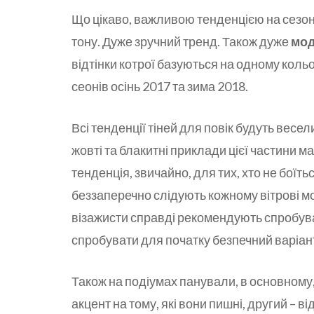
Що цікаво, важливою тенденцією на сезон о
тону. Дуже зручний тренд. Також дуже
мод
відтінки котрої базуються на одному коль
сеонів осінь 2017 та зима 2018.
Всі тенденції тіней для повік будуть весе
жовті та блакитні приклади цієї частини м
тенденція, звичайно, для тих, хто не боїт
беззаперечно слідують кожному вітрові м
візажисти справді рекомендують спробува
спробувати для початку безпечний варіан
Також на подіумах панували, в основному,
акцент на тому, які вони пишні, другий – ві