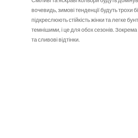
Сміливі та яскраві кольори будуть домінува
вочевидь, зимові тенденції будуть трохи б
підкреслюють стійкість жінки та легке бун
темнішими, і це для обох сезонів. Зокрем
та сливові відтінки.