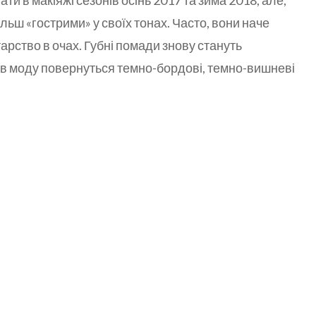
ти в макіяжі сезонів осінь 2017 та зима 2018, але,
ільш «гострими» у своїх тонах. Часто, вони наче
тарство в очах. Губні помади знову стануть
а в моду повернуться темно-бордові, темно-вишневі