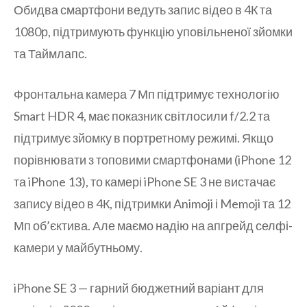
Обидва смартфони ведуть запис відео в 4К та
1080р, підтримують функцію уповільненої зйомки
та Таймлапс.
Фронтальна камера 7 Мп підтримує технологію
Smart HDR 4, має показник світлосили f/2.2 та
підтримує зйомку в портретному режимі. Якщо
порівнювати з топовими смартфонами (iPhone 12
та iPhone 13), то камері iPhone SE 3 не вистачає
запису відео в 4К, підтримки Animoji і Memoji та 12
Мп об’єктива. Але маємо надію на апгрейд селфі-
камери у майбутньому.
iPhone SE 3 — гарний бюджетний варіант для