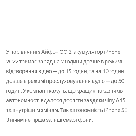
У порівнянні з Айфон СЄ 2, акумулятор iPhone
2022 тримає заряд на 2 години довше в режимі
відтворення відео — до 15 годин, та на 10 годин
довше в режимі прослуховування аудіо — до 50
годин. У компанії кажуть, що кращих показників
автономності вдалося досягти завдяки чіпу A15
та внутрішнім змінам. Так автономність iPhone SE
3 нічим не гірша за інші смартфони.