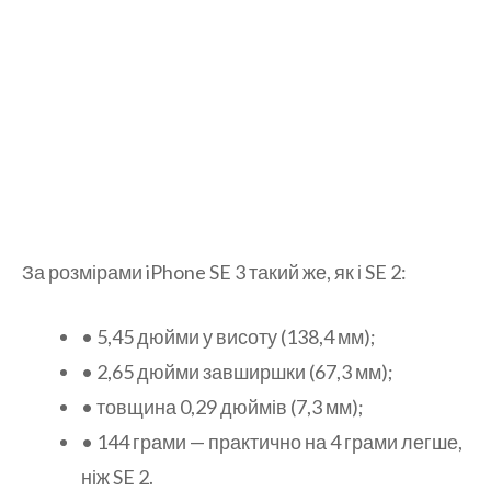
За розмірами iPhone SE 3 такий же, як і SE 2:
• 5,45 дюйми у висоту (138,4 мм);
• 2,65 дюйми завширшки (67,3 мм);
• товщина 0,29 дюймів (7,3 мм);
• 144 грами — практично на 4 грами легше,
ніж SE 2.