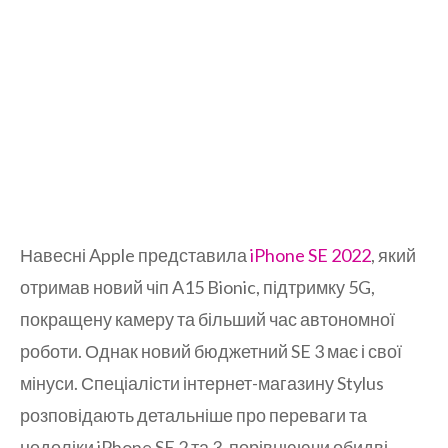
Навесні Apple представила
iPhone SE 2022
, який
отримав новий чіп A15 Bionic, підтримку 5G,
покращену камеру та більший час автономної
роботи. Однак новий бюджетний SE 3 має і свої
мінуси. Спеціалісти інтернет-магазину Stylus
розповідають детальніше про переваги та
недоліки iPhone SE 2 та 3, порівнюючи обидві