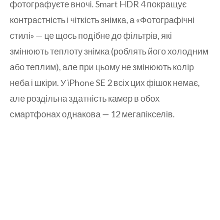
фотографуєте вночі. Smart HDR 4 покращує
контрастність і чіткість знімка, а «Фотографічні
стилі» — це щось подібне до фільтрів, які
змінюють теплоту знімка (роблять його холодним
або теплим), але при цьому не змінюють колір
неба і шкіри. У iPhone SE 2 всіх цих фішок немає,
але роздільна здатність камер в обох
смартфонах однакова — 12 мегапікселів.