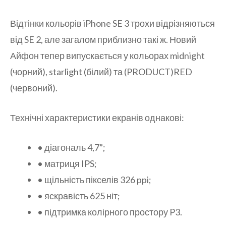
Відтінки кольорів iPhone SE 3 трохи відрізняються
від SE 2, але загалом приблизно такі ж. Новий
Айфон тепер випускається у кольорах midnight
(чорний), starlight (білий) та (PRODUCT)RED
(червоний).
Технічні характеристики екранів однакові:
• діагональ 4,7”;
• матриця IPS;
• щільність пікселів 326 ppi;
• яскравість 625 ніт;
• підтримка колірного простору P3.