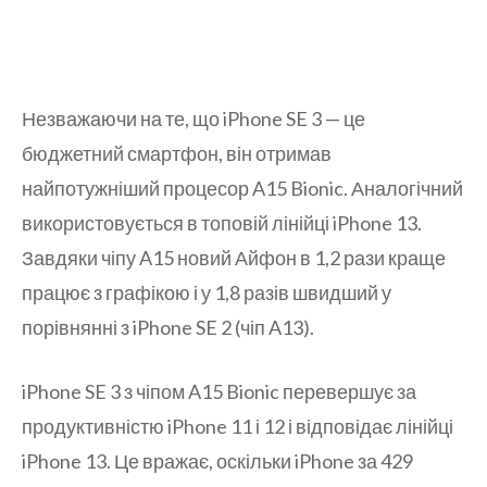
Незважаючи на те, що iPhone SE 3 — це
бюджетний смартфон, він отримав
найпотужніший процесор A15 Bionic. Аналогічний
використовується в топовій лінійці iPhone 13.
Завдяки чіпу A15 новий Айфон в 1,2 рази краще
працює з графікою і у 1,8 разів швидший у
порівнянні з iPhone SE 2 (чіп A13).
iPhone SE 3 з чіпом A15 Bionic перевершує за
продуктивністю iPhone 11 і 12 і відповідає лінійці
iPhone 13. Це вражає, оскільки iPhone за 429