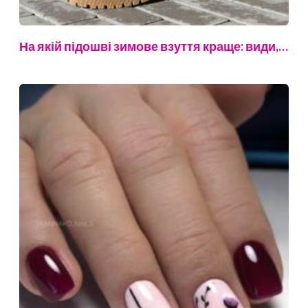
На якій підошві зимове взуття краще: види,…