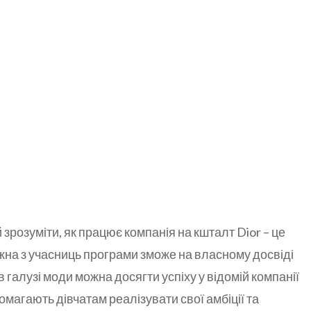
зрозуміти, як працює компанія на кшталт Dior – це
жна з учасниць програми зможе на власному досвіді
в галузі моди можна досягти успіху у відомій компанії
помагають дівчатам реалізувати свої амбіції та