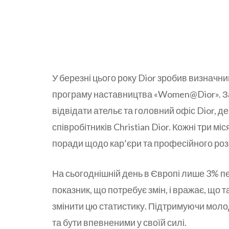
У березні цього року Dior зробив визначни
програму наставництва «Women@Dior». Зав
відвідати ательє та головний офіс Dior, д
співробітників Christian Dior. Кожні три мі
поради щодо кар’єри та професійного роз
На сьогоднішній день в Європі лише 3% п
показник, що потребує змін, і вражає, що т
змінити цю статистику. Підтримуючи молод
та бути впевненими у своїй силі.