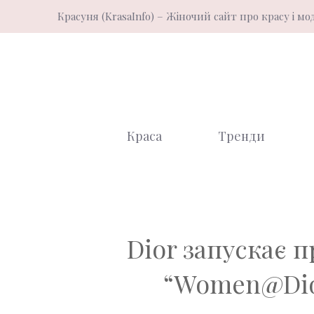
Перейти
Красуня (KrasaInfo) – Жіночий сайт про красу і мо
до
вмісту
Краса
Тренди
Dior запускає 
“Women@Dior