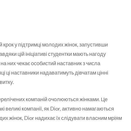
й крок у підтримці молодих жінок, запустивши
дяки цій ініціативі студентки мають нагоду
е на них чекає особистий наставник з числа
сяці ці наставники надаватимуть дівчатам цінні
витку.
ерелічених компаній очолюються жінками. Це
акі великі компанії, як Dior, активно намагаються
их жінок, Dior надихає їх слідувати власним мріям