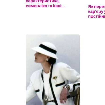
характеристика,
символіка та інші
Як пере
особливості
кар'єру 
постій