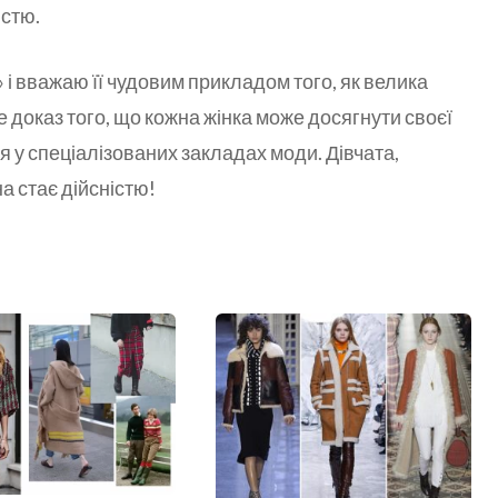
істю.
 вважаю її чудовим прикладом того, як велика
е доказ того, що кожна жінка може досягнути своєї
я у спеціалізованих закладах моди. Дівчата,
на стає дійсністю!