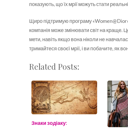
показують, що їх мрії можуть стати реальн
Щиро підтримую програму «Women@Dior» і
компанія може змінювати світ на краще. Ц
мети, навіть якщо вона ніколи не навчалас
тримайтеся своєї мрії, і ви побачите, як во
Related Posts:
Знаки зодіаку: