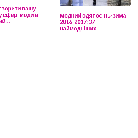
творити вашу
у сфері моди в
Модний одяг осінь-зима
ний…
2016-2017: 37
наймодніших…