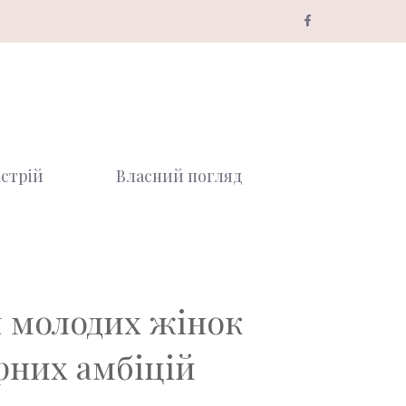
стрій
Власний погляд
я молодих жінок
рних амбіцій