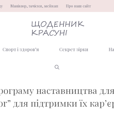
ду
Манікюр, зачіски, мейкап
Про наш сайт
Спорт і здоров’я
Секрет зірки
На
програму наставництва дл
” для підтримки їх кар’є