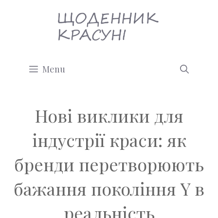
Перейти
до
вмісту
Menu
Нові виклики для
індустрії краси: як
бренди перетворюють
бажання покоління Y в
реальність