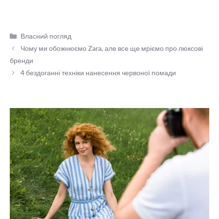
Категорії
Власний погляд
Чому ми обожнюємо Zara, але все ще мріємо про люксові
бренди
4 бездоганні техніки нанесення червоної помади