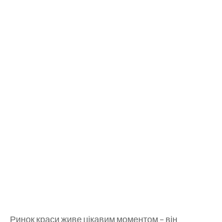
Ринок краси живе цікавим моментом – він