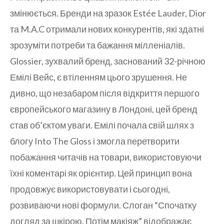
змінюється. Бренди на зразок Estée Lauder, Dior
та M.A.C отримали нових конкурентів, які здатні
зрозуміти потреби та бажання мілленіалів.
Glossier, зухвалий бренд, заснований 32-річною
Емілі Вейс, є втіленням цього зрушення. Не
дивно, що незабаром після відкриття першого
європейського магазину в Лондоні, цей бренд
став об’єктом уваги. Емілі почала свій шлях з
блогу Into The Gloss і змогла перетворити
побажання читачів на товари, використовуючи
їхні коментарі як орієнтир. Цей принцип вона
продовжує використовувати і сьогодні,
розвиваючи нові формули. Слоган “Спочатку
догляд за шкірою. Потім макіяж” відображає