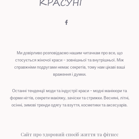
Ми довірливо розповідаємо нашим читачкам про все, що
стосується жіночої краси – зовнішньої та внутрішньої. Між
справжніми подругами немає секретів, тому нам цікаві ваші
враження і думки.
Останні тенденції моди та індустрії краси – модні манікюри та
форми нігтів, секрети макіяжу, зачіски та стрижки. Весняні, літні,
осінні, зимові тренди одягу та взуття, косметики та аксесуарів.
Сайт про здоровий спосіб життя та фітнес