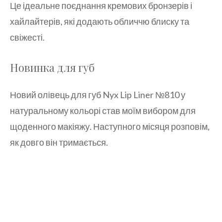
Це ідеальне поєднання кремових бронзерів і
хайлайтерів, які додають обличчю блиску та
свіжесті.
Новинка для губ
Новий олівець для губ Nyx Lip Liner №810 у
натуральному кольорі став моїм вибором для
щоденного макіяжу. Наступного місяця розповім,
як довго він тримається.