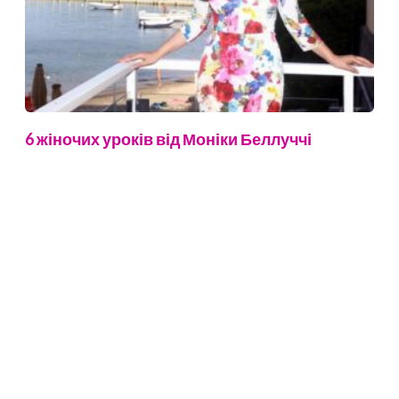
6 жіночих уроків від Моніки Беллуччі