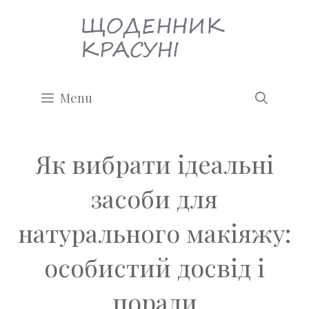
Перейти
до
вмісту
Menu
Як вибрати ідеальні
засоби для
натурального макіяжу:
особистий досвід і
поради