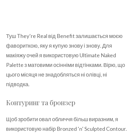
Туш They’re Real від Benefit залишається моєю
фавориткою, яку я купую знову і знову. Для
макіяжу очей я використовую Ultimate Naked
Palette з матовими осінніми відтінками. Вірю, що
цього місяця не знадобляться ні олівці, ні
підводка.
Контуринг та бронзер
Щоб зробити овал обличчя більш виразним, я
використовую набір Bronzed ‘n’ Sculpted Contour.