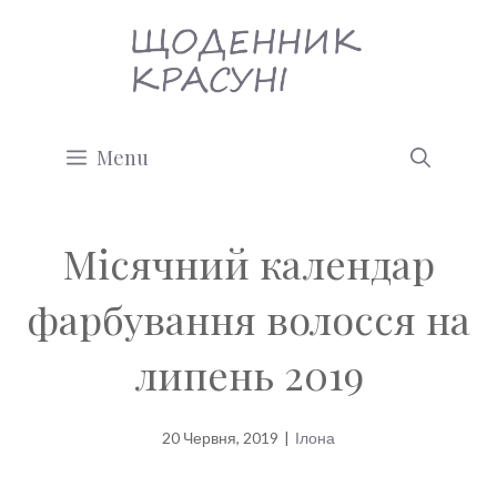
Перейти
до
вмісту
Menu
Місячний календар
фарбування волосся на
липень 2019
20 Червня, 2019
|
Ілона