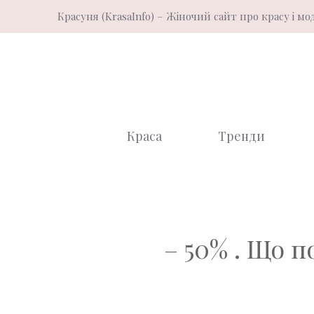
Перейти
Красуня (KrasaInfo) – Жіночий сайт про красу і мо
до
вмісту
Краса
Тренди
– 50% . Що 