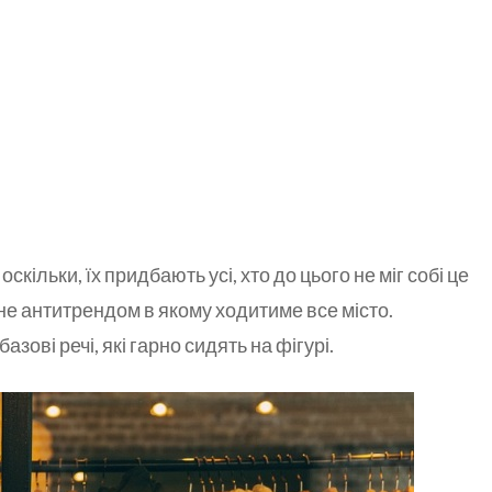
скільки, їх придбають усі, хто до цього не міг собі це
не антитрендом в якому ходитиме все місто.
зові речі, які гарно сидять на фігурі.