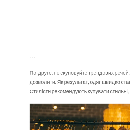
. . .
По-друге, не скуповуйте трендових речей, о
дозволити. Як результат, одяг швидко ста
Стилісти рекомендують купувати стильні, ба