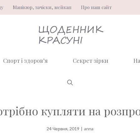
ду
Манікюр, зачіски, мейкап
Про наш сайт
Спорт і здоров’я
Секрет зірки
На
потрібно купляти на розпро
24 Червня, 2019
|
anna