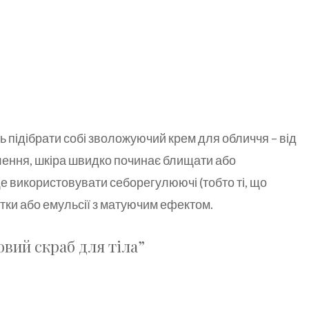
ть підібрати собі зволожуючий крем для обличчя – від
лення, шкіра швидко починає блищати або
е використовувати себорегулюючі (тобто ті, що
тки або емульсії з матуючим ефектом.
вий скраб для тіла”