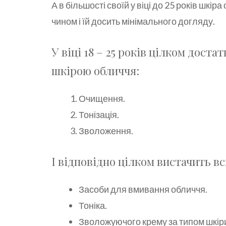
А в більшості своїй у віці до 25 років шкір
чином і їй досить мінімального догляду.
У віці 18 – 25 років цілком доста
шкірою обличчя:
Очищення.
Тонізація.
Зволоження.
І відповідно цілком вистачить вс
Засоби для вмивання обличчя.
Тоніка.
Зволожуючого крему за типом шкір