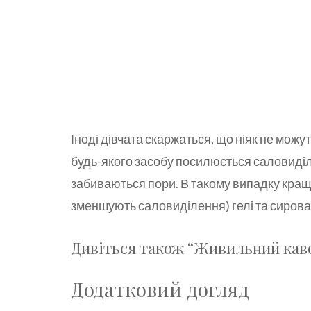
Іноді дівчата скаржаться, що ніяк не можу
будь-якого засобу посилюється саловиді
забиваються пори. В такому випадку кращ
зменшують саловиділення) гелі та сирова
Дивіться також “Живильний каво
Додатковий догляд