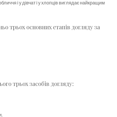
а обличчя і у дівчат і у хлопців виглядає найкращим
тньо трьох основних етапів догляду за
ього трьох засобів догляду:
и.