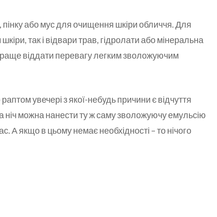
 пінку або мус для очищення шкіри обличчя. Для
ом шкіри, так і відвари трав, гідролати або мінеральна
у краще віддати перевагу легким зволожуючим
 раптом увечері з якої-небудь причини є відчуття
 на ніч можна нанести ту ж саму зволожуючу емульсію
ас. А якщо в цьому немає необхідності – то нічого