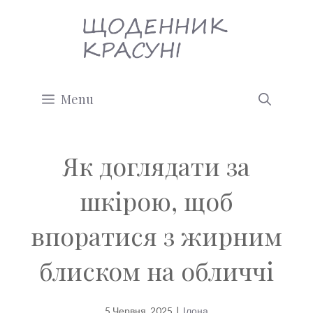
Перейти
до
вмісту
Menu
Як доглядати за
шкірою, щоб
впоратися з жирним
блиском на обличчі
5 Червня, 2025
|
Ілона