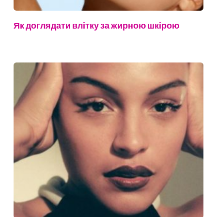
Як доглядати влітку за жирною шкірою