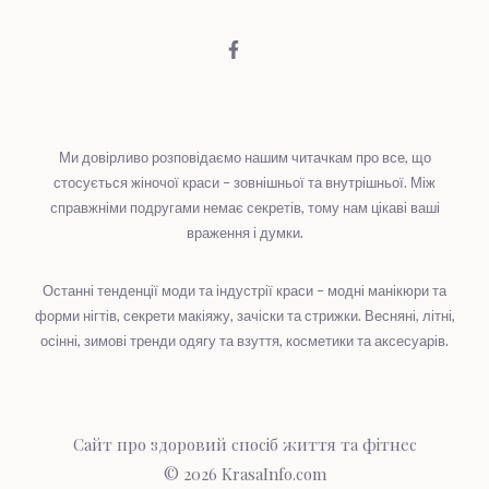
Ми довірливо розповідаємо нашим читачкам про все, що
стосується жіночої краси – зовнішньої та внутрішньої. Між
справжніми подругами немає секретів, тому нам цікаві ваші
враження і думки.
Останні тенденції моди та індустрії краси – модні манікюри та
форми нігтів, секрети макіяжу, зачіски та стрижки. Весняні, літні,
осінні, зимові тренди одягу та взуття, косметики та аксесуарів.
Сайт про здоровий спосіб життя та фітнес
© 2026
KrasaInfo.com