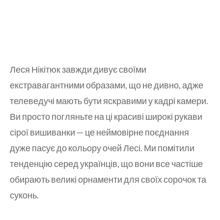
Леся Нікітюк завжди дивує своїми
екстравагантними образами, що не дивно, адже
телеведучі мають бути яскравими у кадрі камери.
Ви просто погляньте на ці красиві широкі рукави
сірої вишиванки — це неймовірне поєднання
дуже пасує до кольору очей Лесі. Ми помітили
тенденцію серед українців, що вони все частіше
обирають великі орнаменти для своїх сорочок та
суконь.