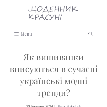
Перейти
до
вмісту
Menu
Як вишиванки
вписуються в сучасні
українські модні
тренди?
29 Березня, 2024
|
Diana Litvinchuk