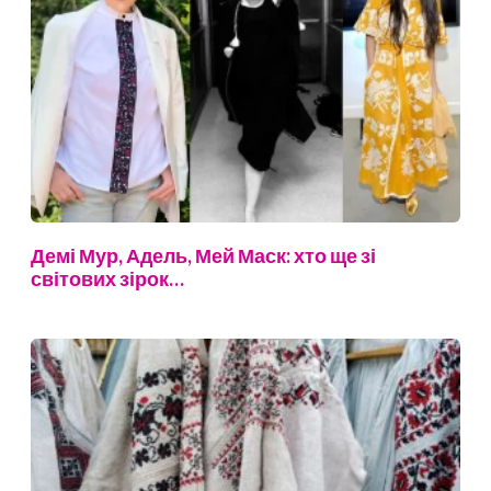
Демі Мур, Адель, Мей Маск: хто ще зі
світових зірок…