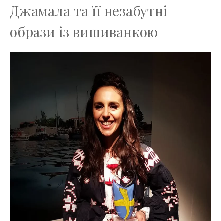
Джамала та її незабутні
образи із вишиванкою