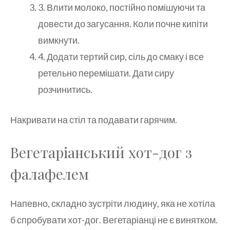
3. Влити молоко, постійно помішуючи та
довести до загусання. Коли почне кипіти
вимкнути.
4. Додати тертий сир, сіль до смаку і все
ретельно перемішати. Дати сиру
розчинитись.
Накривати на стіл та подавати гарячим.
Вегетаріанський хот-дог з
фалафелем
Напевно, складно зустріти людину, яка не хотіла
б спробувати хот-дог. Вегетаріанці не є винятком.