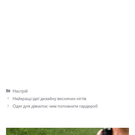
Категорії
Настрій
Найкращі ідеї дизайну весняних нігтів
Одяг для дівчаток: чим поповнити гардероб