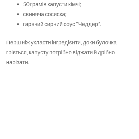
50 грамів капусти кімчі;
свиняча сосиска;
гарячий сирний соус “Чеддер”.
Перш ніж укласти інгредієнти, доки булочка
гріється, капусту потрібно віджати й дрібно
нарізати.