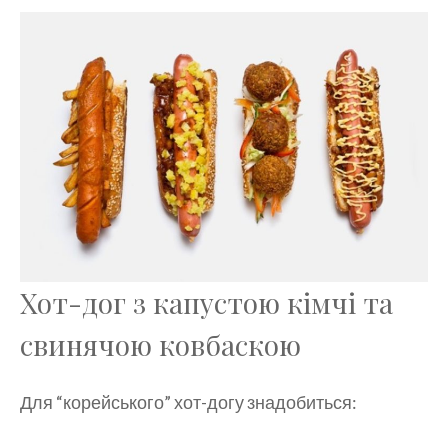
Хот-дог з капустою кімчі та
свинячою ковбаскою
Для “корейського” хот-догу знадобиться: