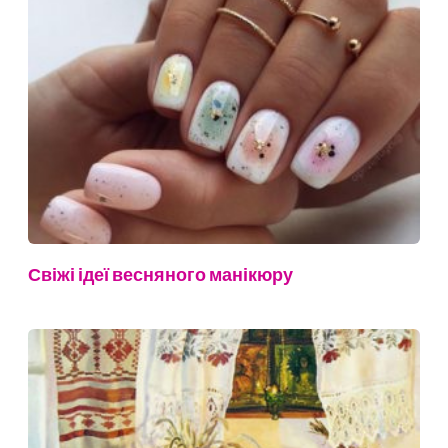
Свіжі ідеї весняного манікюру