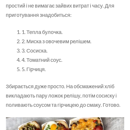
простий і не вимагає зайвих витрат і часу. Для
приготування знадобиться:
1. Тепла булочка.
2. Миска з овочевим релішем.
3. Сосиска.
4. Томатний соус.
5. Гірчиця.
Збирається дуже просто. На обсмажений хліб
викладають пару ложок релішу, потім сосиску і
поливають соусом та гірчицею до смаку. Готово.