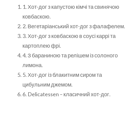
1. Хот-дог з капустою кімчі та свинячою
ковбаскою.
2. Вегетаріанський хот-дог з фалафелем.
3. Хот-дог з ковбаскою в соусі каррі та
картоплею фрі.
4. З бараниною та релішем із солоного
лимона.
5. Хот-дог із блакитним сиром та
цибульним джемом.
6. Delicatessen – класичний хот-дог.