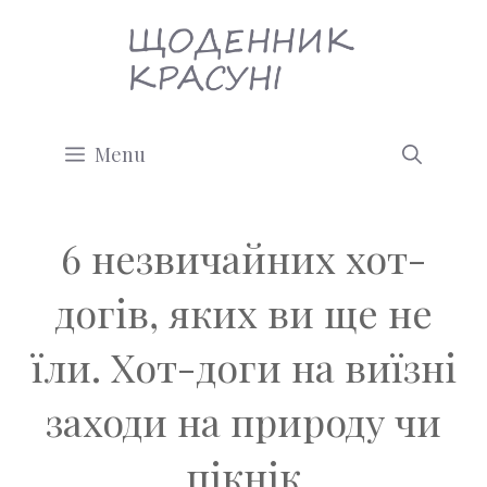
Перейти
до
вмісту
Menu
6 незвичайних хот-
догів, яких ви ще не
їли. Хот-доги на виїзні
заходи на природу чи
пікнік