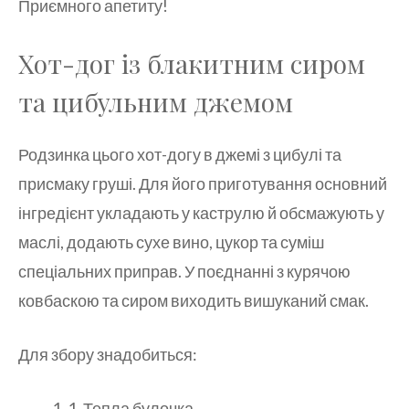
Приємного апетиту!
Хот-дог із блакитним сиром
та цибульним джемом
Родзинка цього хот-догу в джемі з цибулі та
присмаку груші. Для його приготування основний
інгредієнт укладають у каструлю й обсмажують у
маслі, додають сухе вино, цукор та суміш
спеціальних приправ. У поєднанні з курячою
ковбаскою та сиром виходить вишуканий смак.
Для збору знадобиться:
1. Тепла булочка.