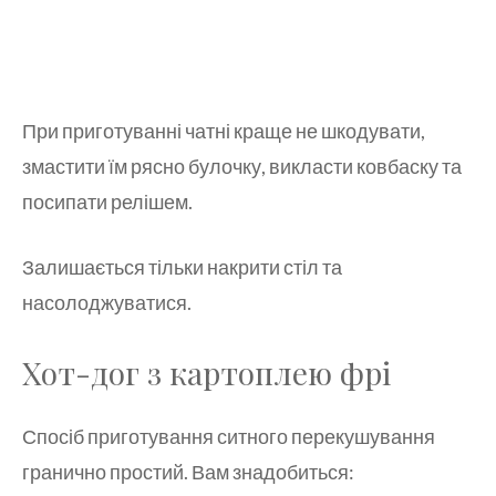
При приготуванні чатні краще не шкодувати,
змастити їм рясно булочку, викласти ковбаску та
посипати релішем.
Залишається тільки накрити стіл та
насолоджуватися.
Хот-дог з картоплею фрі
Спосіб приготування ситного перекушування
гранично простий. Вам знадобиться: