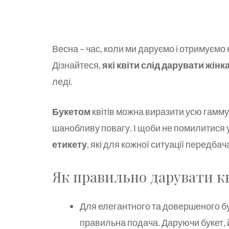
Весна – час, коли ми даруємо і отримуємо к
Дізнайтеся,
які квіти слід дарувати жінк
леді.
Букетом
квітів можна виразити усю гамму 
шанобливу повагу. І щоби не помилитися 
етикету
, які для кожної ситуації передба
Як правильно дарувати к
Для елегантного та довершеного бу
правильна подача. Даруючи букет, й