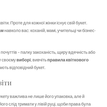
віти. Проте для кожної жінки існує свій букет.
ам
навколо вас: коханій, мамі, учительці чи бізнес-
почуттів – палку закоханість, щиру вдячність або
у своєму
виборі
, вивчіть
правила квіткового
чають відповідний букет.
віти
кету важлива не лише його упаковка, але й
ого слід тримати у лівій руці, щоби права була