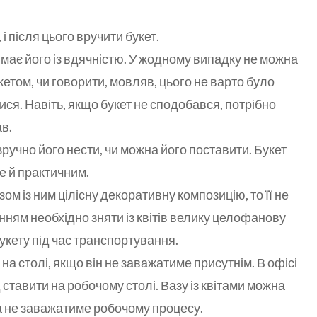
 після цього вручити букет.
ймає його із вдячністю. У жодному випадку не можна
етом, чи говорити, мовляв, цього не варто було
ися. Навіть, якщо букет не сподобався, потрібно
в.
зручно його нести, чи можна його поставити. Букет
е й практичним.
м із ним цілісну декоративну композицію, то її не
ням необхідно зняти із квітів велику целофанову
укету під час транспортування.
на столі, якщо він не заважатиме присутнім. В офісі
д ставити на робочому столі. Вазу із квітами можна
на не заважатиме робочому процесу.