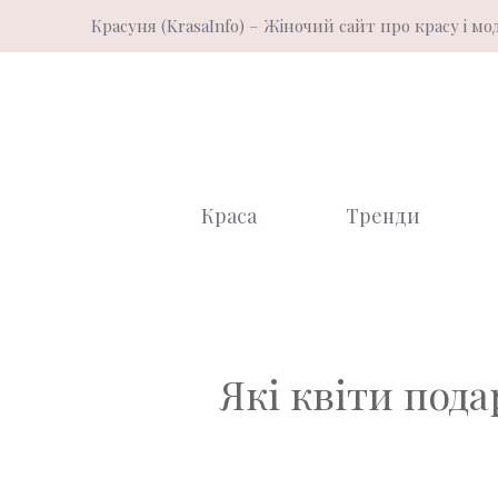
Перейти
Красуня (KrasaInfo) – Жіночий сайт про красу і мо
до
вмісту
Краса
Тренди
Які квіти пода