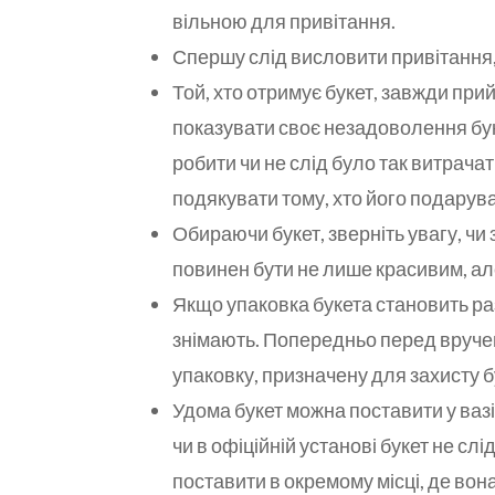
вільною для привітання.
Спершу слід висловити привітання, і
Той, хто отримує букет, завжди при
показувати своє незадоволення бук
робити чи не слід було так витрачат
подякувати тому, хто його подарува
Обираючи букет, зверніть увагу, чи 
повинен бути не лише красивим, ал
Якщо упаковка букета становить разо
знімають. Попередньо перед вручен
упаковку, призначену для захисту б
Удома букет можна поставити у вазі 
чи в офіційній установі букет не слі
поставити в окремому місці, де во