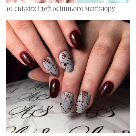
10 свіжих ідей осіннього манікюру