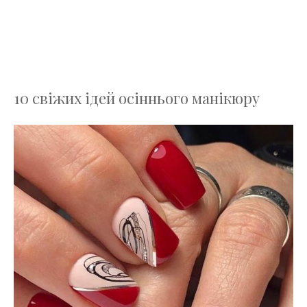
10 свіжих ідей осіннього манікюру