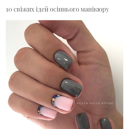
10 свіжих ідей осіннього манікюру