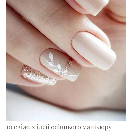
10 свіжих ідей осіннього манікюру