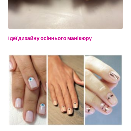
Ідеї дизайну осіннього манікюру