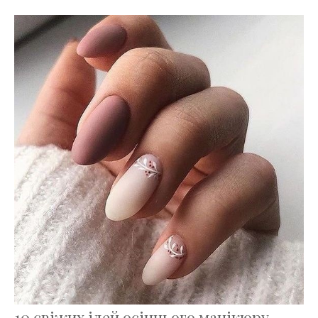
10 свіжих ідей осіннього манікюру