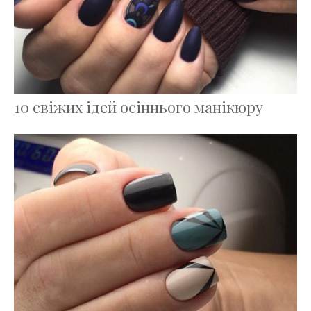
10 свіжих ідей осіннього манікюру