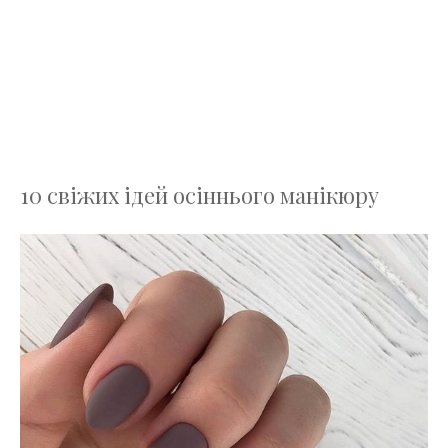
10 свіжих ідей осіннього манікюру