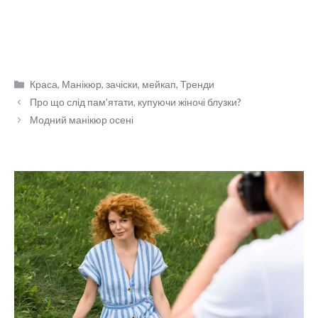
Категорії
Краса
,
Манікюр, зачіски, мейкап
,
Тренди
Про що слід пам’ятати, купуючи жіночі блузки?
Модний манікюр осені