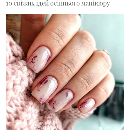
10 свіжих ідей осіннього манікюру