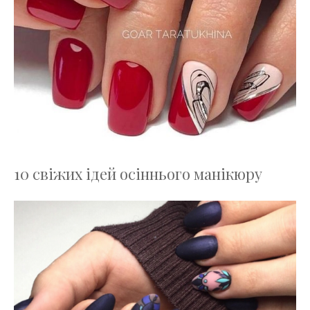
10 свіжих ідей осіннього манікюру