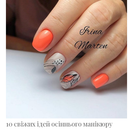
10 свіжих ідей осіннього манікюру