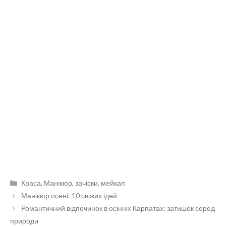
Категорії
Краса
,
Манікюр, зачіски, мейкап
Манікюр осені: 10 свіжих ідей
Романтичний відпочинок в осінніх Карпатах: затишок серед
природи