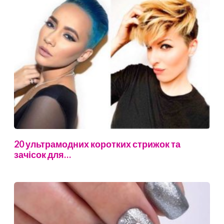
20 ультрамодних коротких стрижок та
зачісок для…