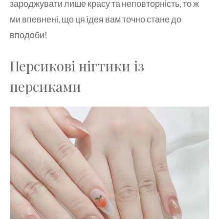
зароджувати лише красу та неповторність, то ж
ми впевнені, що ця ідея вам точно стане до
вподоби!
Персикові нігтики із
персиками