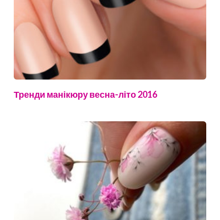
Тренди манікюру весна-літо 2016