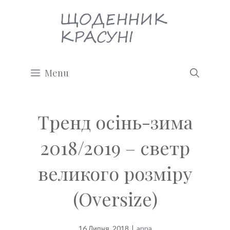
Перейти
до
вмісту
Menu
Тренд осінь-зима
2018/2019 – светр
великого розміру
(Oversize)
16 Липня, 2018
|
anna