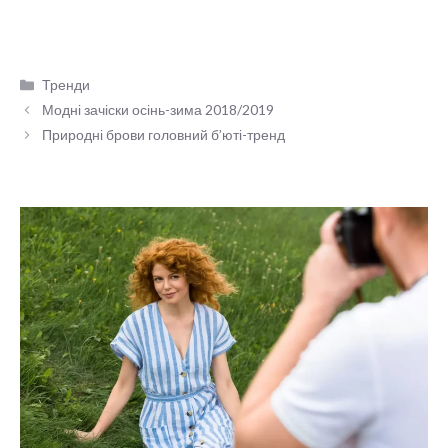
Категорії
Тренди
Модні зачіски осінь-зима 2018/2019
Природні брови головний б’юті-тренд