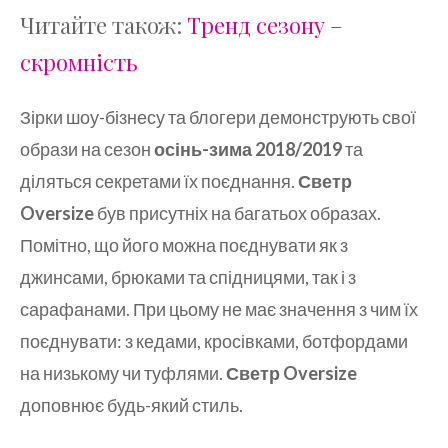
Читайте також:
Тренд сезону –
скромність
Зірки шоу-бізнесу та блогери демонструють свої
образи на сезон
осінь-зима 2018/2019
та
діляться секретами їх поєднання.
Светр
Oversize
був присутніх на багатьох образах.
Помітно, що його можна поєднувати як з
джинсами, брюками та спідницями, так і з
сарафанами. При цьому не має значення з чим їх
поєднувати: з кедами, кросівками, ботфордами
на низькому чи туфлями.
Светр Oversize
доповнює будь-який стиль.