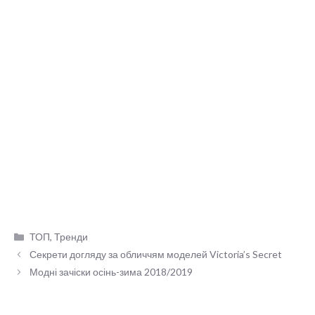
Категорії
ТОП
,
Тренди
Секрети догляду за обличчям моделей Victoria’s Secret
Модні зачіски осінь-зима 2018/2019