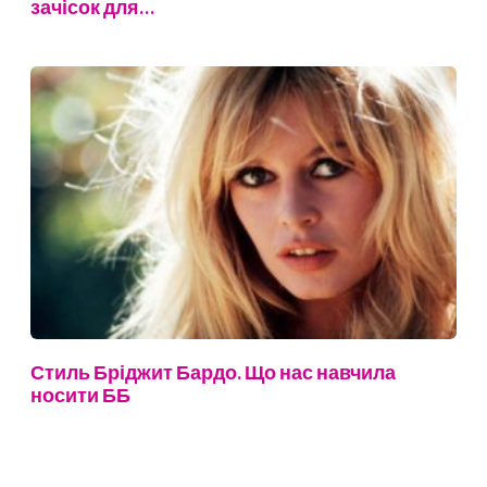
зачісок для…
Стиль Бріджит Бардо. Що нас навчила
носити ББ