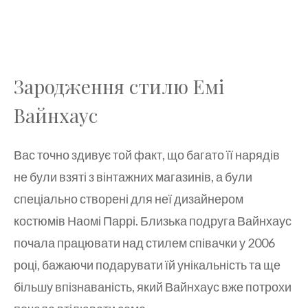
Зародження стилю Емі
Вайнхаус
Вас точно здивує той факт, що багато її нарядів
не були взяті з вінтажних магазинів, а були
спеціально створені для неї дизайнером
костюмів Наомі Паррі. Близька подруга Вайнхаус
почала працювати над стилем співачки у 2006
році, бажаючи подарувати їй унікальність та ще
більшу впізнаваність, який Вайнхаус вже потрохи