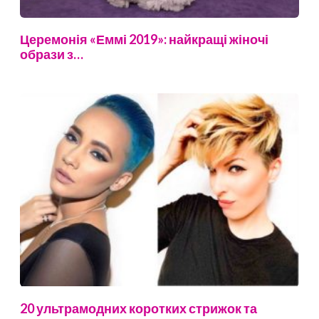
Церемонія «Еммі 2019»: найкращі жіночі
образи з…
20 ультрамодних коротких стрижок та