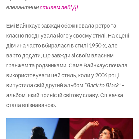
елегантним
стилем леді Ді
.
Емі Вайнхаус завжди обожнювала ретро та
класно поєднувала його у своєму стилі. На сцені
дівчина часто вбиралася в стилі 1950-х, але
варто додати, що завжди зі своїм власним
гранжем та родзинками. Саме Вайнхаус почала
використовувати цей стиль, коли у 2006 році
випустила свій другий альбом
“Back to Black”
–
альбом, який приніс їй світову славу. Співачка
стала впізнаваною.