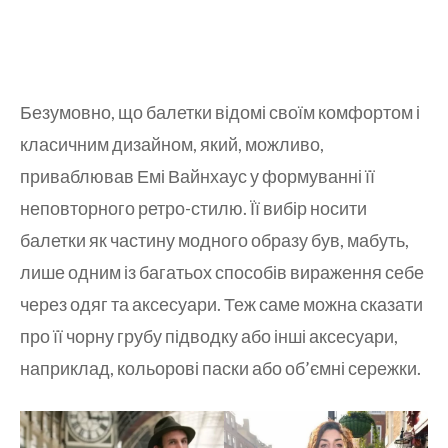
Безумовно, що балетки відомі своїм комфортом і
класичним дизайном, який, можливо,
приваблював Емі Вайнхаус у формуванні її
неповторного ретро-стилю. Її вибір носити
балетки як частину модного образу був, мабуть,
лише одним із багатьох способів вираження себе
через одяг та аксесуари. Теж саме можна сказати
про її чорну грубу підводку або інші аксесуари,
наприклад, кольорові паски або об’ємні сережки.