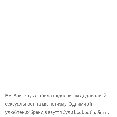
Емі Вайнхаус любила і підбори, які додавали їй
сексуальності та магнетизму. Одними з її
улюблених брендів взуття були Louboutin, Jimmy