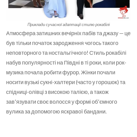
Приклади сучасної адаптації стилю рокабілі
Атмосфера затишних вечірніх пабів та джазу — це
був тільки початок зародження чогось такого
неповторного та ностальгічного! Стиль рокабілі
набув популярності на Півдні в ті роки, коли рок-
музика почала робити фурор. Жінки почали
носити вузькі сукні-халтери (часто у горошок) та
спідниці-олівці з високою талією, а також
зав’язувати своє волосся у формі об’ємного
вулика за допомогою яскравої бандани.