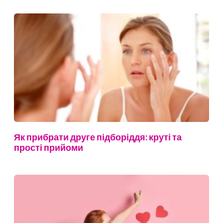
Як прибрати друге підборіддя: круті та
прості прийоми