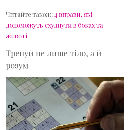
Читайте також:
4 вправи, які
допоможуть схуднути в боках та
животі
Тренуй не лише тіло, а й
розум