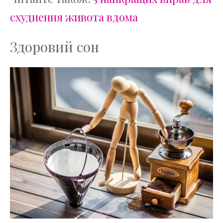
схуднення живота вдома
Здоровий сон