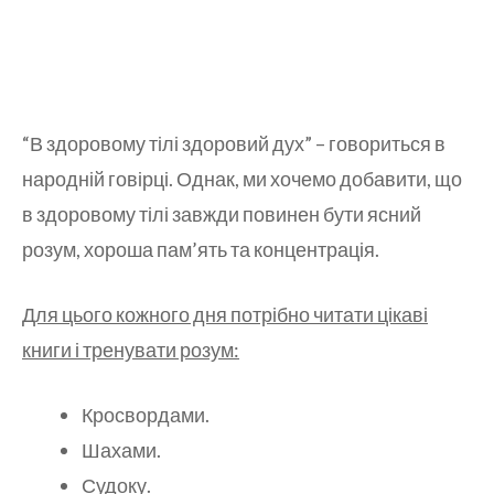
“В здоровому тілі здоровий дух” – говориться в
народній говірці. Однак, ми хочемо добавити, що
в здоровому тілі завжди повинен бути ясний
розум, хороша пам’ять та концентрація.
Для цього кожного дня потрібно читати цікаві
книги і тренувати розум:
Кросвордами.
Шахами.
Судоку.