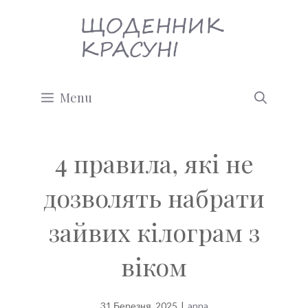
Перейти
до
вмісту
Menu
4 правила, які не
дозволять набрати
зайвих кілограм з
віком
31 Березня, 2025
|
anna