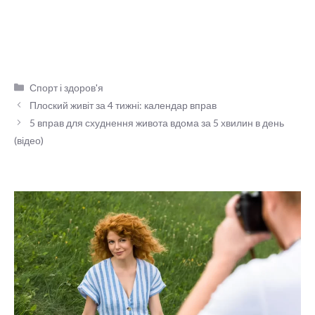
Категорії
Спорт і здоров'я
Плоский живіт за 4 тижні: календар вправ
5 вправ для схуднення живота вдома за 5 хвилин в день
(відео)