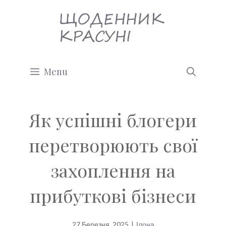
Перейти
до
вмісту
Menu
Як успішні блогери
перетворюють свої
захоплення на
прибуткові бізнеси
27 Березня, 2025
|
Ілона