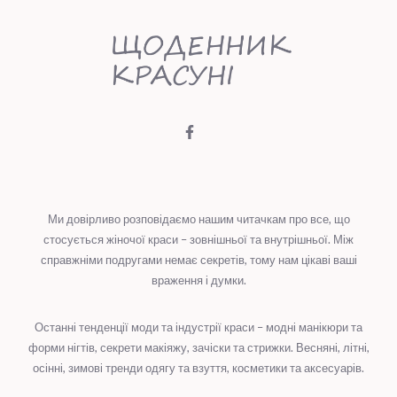
Ми довірливо розповідаємо нашим читачкам про все, що
стосується жіночої краси – зовнішньої та внутрішньої. Між
справжніми подругами немає секретів, тому нам цікаві ваші
враження і думки.
Останні тенденції моди та індустрії краси – модні манікюри та
форми нігтів, секрети макіяжу, зачіски та стрижки. Весняні, літні,
осінні, зимові тренди одягу та взуття, косметики та аксесуарів.