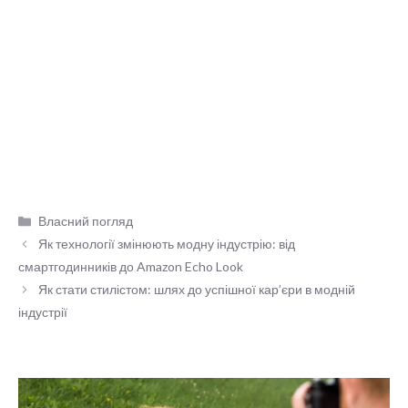
Категорії
Власний погляд
Як технології змінюють модну індустрію: від
смартгодинників до Amazon Echo Look
Як стати стилістом: шлях до успішної кар’єри в модній
індустрії