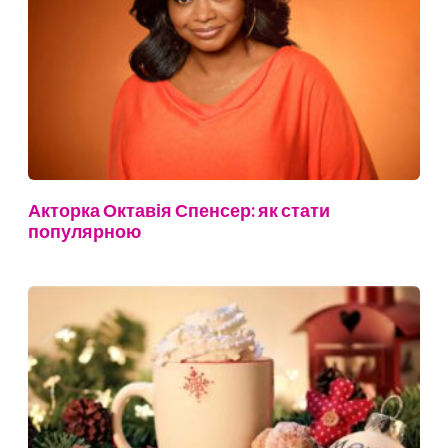
Акторка Октавія Спенсер: як стати
популярною