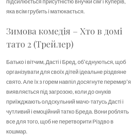
підсилюється присутністю внучки сім’ї Куперів,
яка всім грубить і матюкається.
Зимова комедія – Хто в домі
тато 2 (Трейлер)
Батько і вітчим, Дасті і Бред, об’єднуються, щоб
організувати для своїх дітей ідеальне різдвяне
свято. Але їх з горем навпіл досягнуте перемир’я
виявляється під загрозою, коли до онуків
приїжджають олдскульний мачо-татусь Дасті і
чутливий і емоційний татко Бреда. Вони роблять
все для того, щоб не перетворити Різдво в
кошмар.