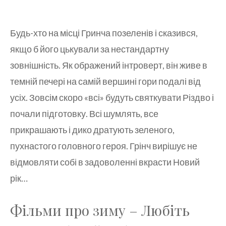
Будь-хто на місці Гринча позеленів і сказився,
якщо б його цькували за нестандартну
зовнішність. Як ображений інтроверт, він живе в
темній печері на самій вершині гори подалі від
усіх. Зовсім скоро «всі» будуть святкувати Різдво і
почали підготовку. Всі шумлять, все
прикрашають і дико дратують зеленого,
пухнастого головного героя. Грінч вирішує не
відмовляти собі в задоволенні вкрасти Новий
рік…
Фільми про зиму – Любіть