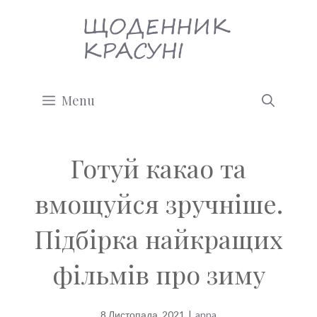
Перейти
до
вмісту
Menu
Готуй какао та
вмощуйся зручніше.
Підбірка найкращих
фільмів про зиму
8 Листопада, 2021
|
anna