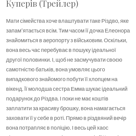
Куперів (Трейлер)
Мати сімейства хоче влаштувати таке Різдво, яке
запам’ятається всім. Тим часом її дочка Елеонора
знайомиться в аеропорту з військовим. Оскільки,
вона весь час перебуває в пошуку ідеальної
другої половинки. І, щоб не засмучувати своєю
самотністю батьків, вона умовляє цього
випадкового знайомого побути її хлопцем на
вікенд. Її молодша сестра Емма шукає ідеальний
подарунок до Різдва. І поки не має коштів
заплатити за красиву брошку, вона намагається
заховати її у себе в роті. Прямо в різдвяний вечір
вона потрапляє в поліцію. І весь цей хаос