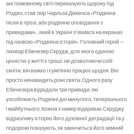
англомовному світі переказують щороку під
Різдво, став твір Чарльза Діккенса «Різдвяна
пісня в прозі, або різдвяне оповідання з
привидами» , який в Україні з’явився на екранах
під назвою «Різдвяна історія». Головний герой —
лихвар Ебенезер Скрудж, для якого єдиною
цінністю у житті є гроші: не дозволяючи собі
скніти, він важко і сумлінно працює щодня. Він
просто ненавидить різні свята. Одного разу
Ебенезера відвідали три привиди, які
уособлюють Різдвяні дні минулого, теперішнього
і майбутнього. Кожна з химер відкриває Скруджу
відразливу історію його духовної деградації та у
подорожі показують, як закінчиться його земний