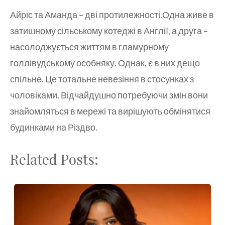
Айріс та Аманда – дві протилежності.Одна живе в
затишному сільському котеджі в Англії, а друга –
насолоджується життям в гламурному
голлівудському особняку. Однак, є в них дещо
спільне. Це тотальне невезіння в стосунках з
чоловіками. Відчайдушно потребуючи змін вони
знайомляться в мережі та вирішують обмінятися
будинками на Різдво.
Related Posts: