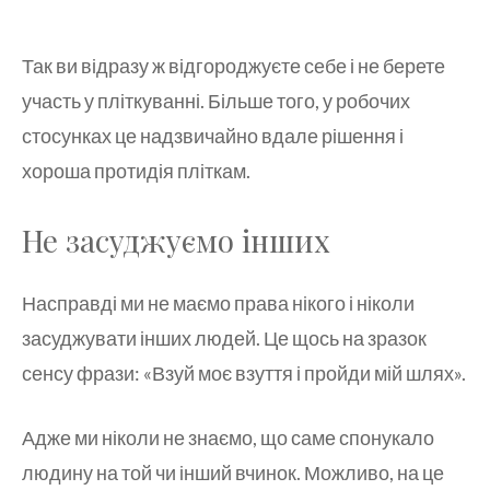
Так ви відразу ж відгороджуєте себе і не берете
участь у пліткуванні. Більше того, у робочих
стосунках це надзвичайно вдале рішення і
хороша протидія пліткам.
Не засуджуємо інших
Насправді ми не маємо права нікого і ніколи
засуджувати інших людей. Це щось на зразок
сенсу фрази: «Взуй моє взуття і пройди мій шлях».
Адже ми ніколи не знаємо, що саме спонукало
людину на той чи інший вчинок. Можливо, на це