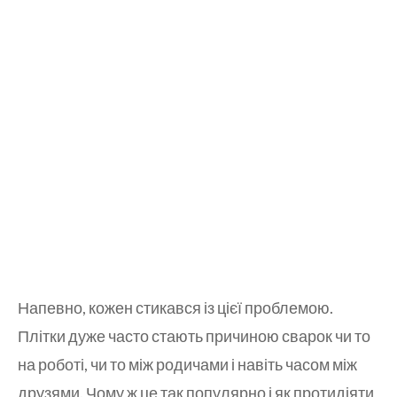
Напевно, кожен стикався із цієї проблемою.
Плітки дуже часто стають причиною сварок чи то
на роботі, чи то між родичами і навіть часом між
друзями. Чому ж це так популярно і як протидіяти