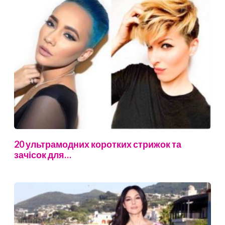
20 ультрамодних коротких стрижок та
зачісок для…