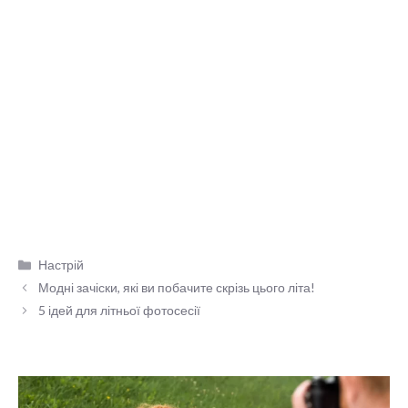
Категорії
Настрій
Модні зачіски, які ви побачите скрізь цього літа!
5 ідей для літньої фотосесії