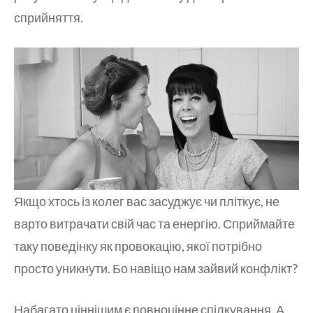
сприйняття.
Якщо хтось із колег вас засуджує чи пліткує, не
варто витрачати свій час та енергію. Сприймайте
таку поведінку як провокацію, якої потрібно
просто уникнути. Бо навіщо нам зайвий конфлікт?
Набагато ціннішим є повноцінне спілкування. А