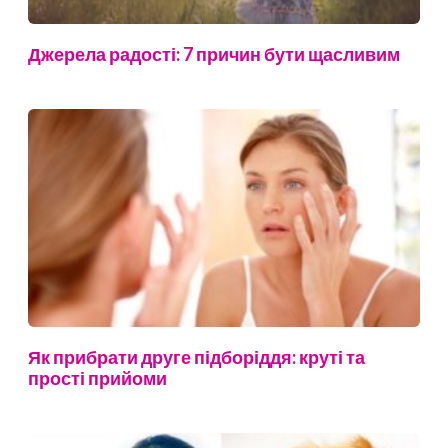
Джерела радості: 7 причин бути щасливим
Як прибрати друге підборіддя: круті та
прості прийоми