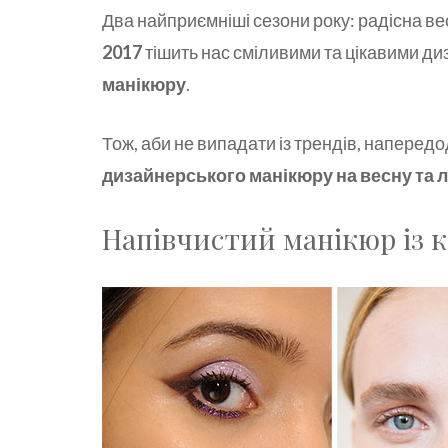
Два найприємніші сезони року: радісна весн
2017
тішить нас сміливими та цікавими д
манікюру
.
Тож, аби не випадати із трендів, напередо
дизайнерського манікюру на весну та лі
Напівчистий манікюр із 