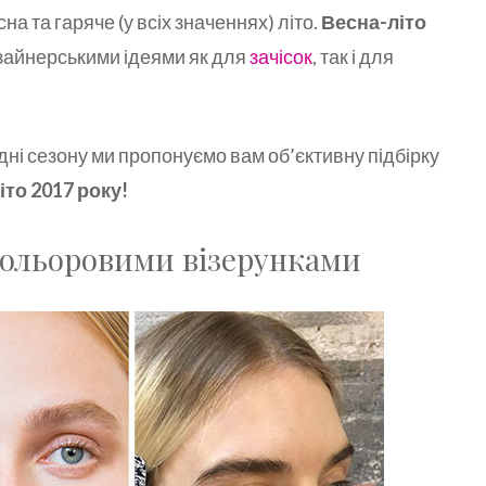
а та гаряче (у всіх значеннях) літо.
Весна-літо
изайнерськими ідеями як для
зачісок
, так і для
дні сезону ми пропонуємо вам об’єктивну підбірку
то 2017 року!
кольоровими візерунками