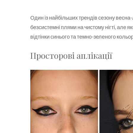
Один із найбільших трендів сезону весна-
безсистемні плями на чистому нігті, але 
відтінки синього та темно-зеленого кольо
Просторові аплікації