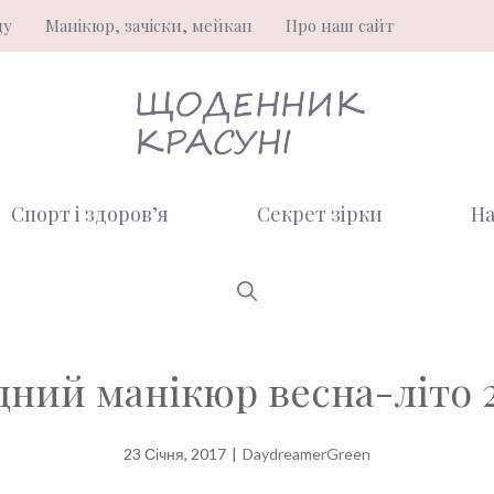
ду
Манікюр, зачіски, мейкап
Про наш сайт
Спорт і здоров’я
Секрет зірки
На
ний манікюр весна-літо 
23 Січня, 2017
|
DaydreamerGreen