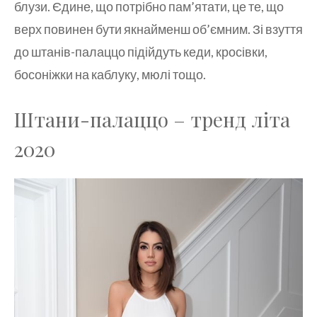
блузи. Єдине, що потрібно пам’ятати, це те, що
верх повинен бути якнайменш об’ємним. Зі взуття
до штанів-палаццо підійдуть кеди, кросівки,
босоніжки на каблуку, мюлі тощо.
Штани-палаццо – тренд літа
2020