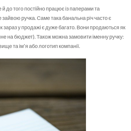
й до того постійно працює із паперами та
де зайвою ручка. Саме така банальна річ часто є
к зараз у продажі є дуже багато. Вони продаються як
лине на бюджет). Також можна замовити іменну ручку:
звище та ім’я або логотип компанії.