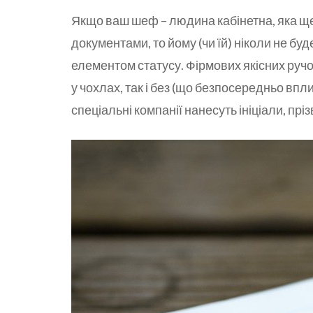
Якщо ваш шеф – людина кабінетна, яка ще 
документами, то йому (чи їй) ніколи не бу
елементом статусу. Фірмових якісних ручо
у чохлах, так і без (що безпосередньо вп
спеціальні компанії нанесуть ініціали, прі