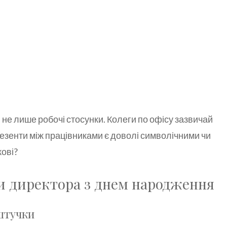
 не лише робочі стосунки. Колеги по офісу зазвичай
презенти між працівниками є доволі символічними чи
кові?
ти директора з днем народження
штучки