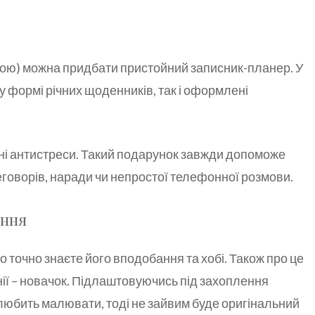
чкою) можна придбати пристойний записник-планер. У
 у формі річних щоденників, так і оформлені
ьні антистреси. Такий подарунок завжди допоможе
еговорів, наради чи непростої телефонної розмови.
ення
 точно знаєте його вподобання та хобі. Також про це
нії – новачок. Підлаштовуючись під захоплення
 любить малювати, тоді не зайвим буде оригінальний