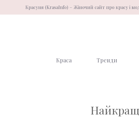
Перейти
Красуня (KrasaInfo) – Жіночий сайт про красу і мо
до
вмісту
Краса
Тренди
Найкращі