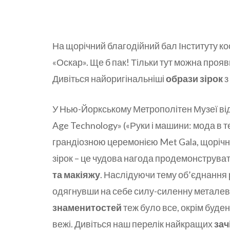
На щорічний благодійний бал Інституту ко
«Оскар». Ще б пак! Тільки тут можна прояв
Дивіться найоригінальніші
образи зірок
з
У Нью-Йоркському Метрополітен Музеї відб
Age Technology» («Руки і машини: мода в т
грандіозною церемонією Met Gala, щорічн
зірок – це чудова нагода продемонструват
та макіяжу
. Наслідуючи тему об’єднання 
одягнувши на себе силу-силенну металеви
знаменитостей
теж було все, окрім буденн
вежі. Дивіться наш перелік найкращих
зач