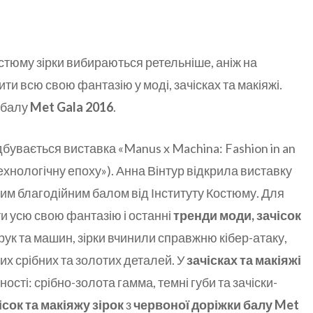
стюму зірки вибираються ретельніше, аніж на
ити всю свою фантазію у моді, зачісках та макіяжі.
 балу
Met Gala 2016
.
увається виставка «Manus x Machina: Fashion in an
ехнологічну епоху»). Анна Вінтур відкрила виставку
им благодійним балом від Інституту Костюму. Для
и усю свою фантазію і останні
тренди моди, зачісок
рук та машин, зірки вчинили справжню кібер-атаку,
х срібних та золотих деталей. У
зачісках та макіяжі
ості: срібно-золота гамма, темні губи та зачіски-
ісок та макіяжу зірок
з
червоної доріжки балу Met