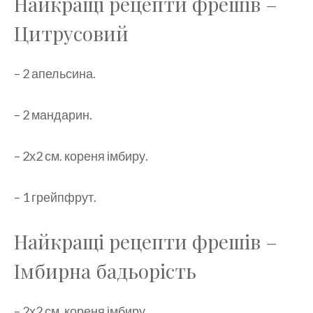
Найкращі рецепти фрешів –
Цитрусовий
– 2 апельсина.
– 2 мандарин.
– 2х2 см. кореня імбиру.
– 1 грейпфрут.
Найкращі рецепти фрешів –
Імбирна бадьорість
– 2х2 см. кореня імбиру.