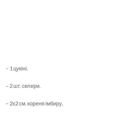
– 1 цукіні.
– 2 шт. селери.
– 2х2 см. кореня імбиру.