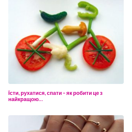
Їсти, рухатися, спати – як робити це з
найкращою…