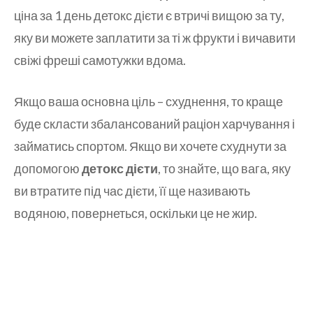
ціна за 1 день детокс дієти є втричі вищою за ту,
яку ви можете заплатити за ті ж фрукти і вичавити
свіжі фреші самотужки вдома.
Якщо ваша основна ціль – схуднення, то краще
буде скласти збалансований раціон харчування і
займатись спортом. Якщо ви хочете схуднути за
допомогою
детокс дієти
, то знайте, що вага, яку
ви втратите під час дієти, її ще називають
водяною, повернеться, оскільки це не жир.