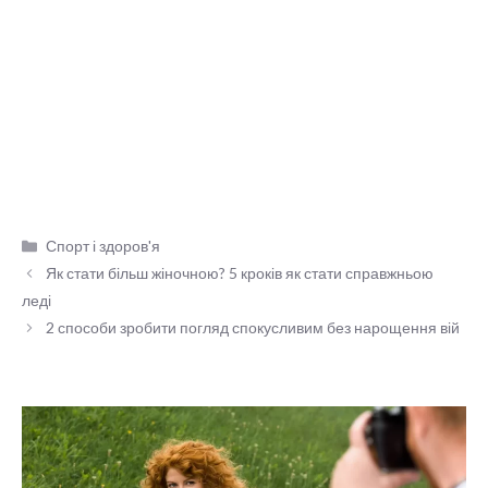
Категорії
Спорт і здоров'я
Як стати більш жіночною? 5 кроків як стати справжньою
леді
2 способи зробити погляд спокусливим без нарощення вій