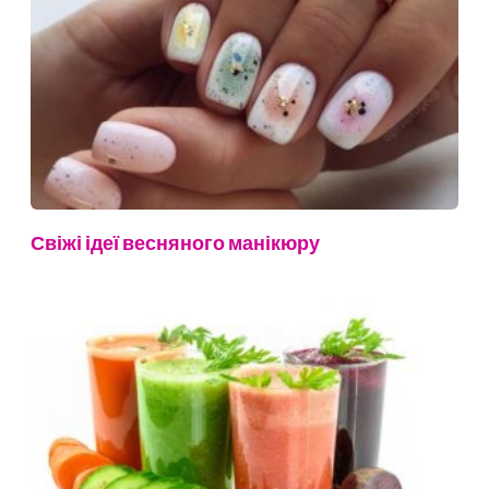
Свіжі ідеї весняного манікюру