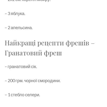
– 3 яблука.
– 2 апельсина.
Найкращі рецепти фрешів –
Гранатовий фреш
– гранатовий сік.
– 200 грм. чорної смородини.
– 1 стебло селери.