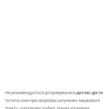
Не рекомендується дотримуватися
детокс дієти
та пити соки при хворобах шлунково-кишкового
тракту, цукровому діабеті, різних хронічних