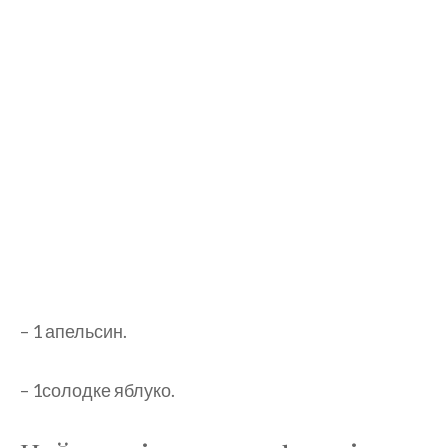
– 1 апельсин.
– 1солодке яблуко.