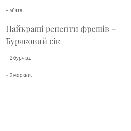
– м’ята.
Найкращі рецепти фрешів –
Буряковий сік
– 2 буряка.
– 2 моркви.