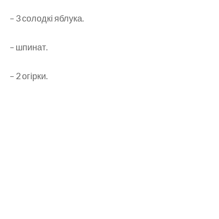
– 3 солодкі яблука.
– шпинат.
– 2 огірки.