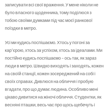
записувати всі свої враження. У мене ніколи не
було власного щоденника, тому поділюся з
тобою своїми думками під час моєї ранкової
поїздки в метро.
Усі ми кудись поспішаємо. Хтось у погоні за
кар’єрою, хтось за успіхом, хтось за ідеалами. Ми
постійно кудись поспішаємо – ось так, як зараз
люди в метро. Швидко виходять і заходять, кожен
на своїй станції, кожен зосереджений на собі і
своїх справах. Дивлюся на обличчя і пробую
вгадати, про що думає людина. Особливо мені
цікаво дивитися на жіночі обличчя. Студентки, як
весняні пташки, весь час про щось щебечуть і