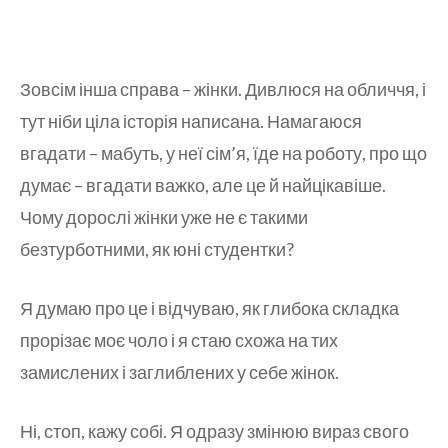
Зовсім інша справа – жінки. Дивлюся на обличчя, і
тут ніби ціла історія написана. Намагаюся
вгадати – мабуть, у неї сім’я, їде на роботу, про що
думає – вгадати важко, але це й найцікавіше.
Чому дорослі жінки уже не є такими
безтурботними, як юні студентки?
Я думаю про це і відчуваю, як глибока складка
прорізає моє чоло і я стаю схожа на тих
замислених і заглиблених у себе жінок.
Ні, стоп, кажу собі. Я одразу змінюю вираз свого