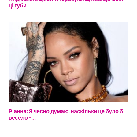
ці губи
Ріанна: Я чесно думаю, наскільки це було б
весело –…