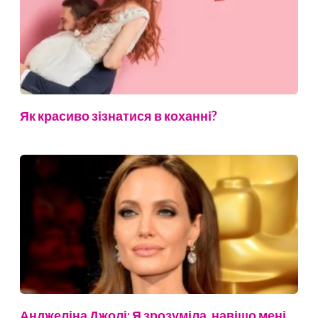
Як красиво зізнатися в коханні?
Анджеліна Джолі: Я зрозуміла, навіщо мені