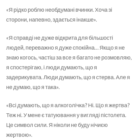
«Я рідко роблю необдумані вчинки. Хоча зі
сторони, напевно, здається інакше».
«Я справді не дуже відкрита для більшості
людей, переважно я дуже спокійна… Якщо я не
знаю когось, частіш за все я багато не розмовляю,
я спостерігаю, і люди думають, що я
задерикувата. Люди думають, що я стерва. Але я
не думаю, що я така».
«Всі думають, що я алкоголічка? Ні. Що я жертва?
Теж ні. У мене є татуювання у вигляді пістолета.
Це символ сили. Я ніколи не буду нічиєю
жертвою».