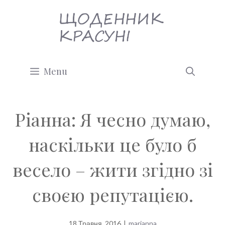
Перейти
до
вмісту
Menu
Ріанна: Я чесно думаю,
наскільки це було б
весело – жити згідно зі
своєю репутацією.
18 Травня, 2016
|
marianna