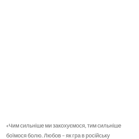
«Чим сильніше ми закохуємося, тим сильніше
боїмося болю. Любов – як гра в російську