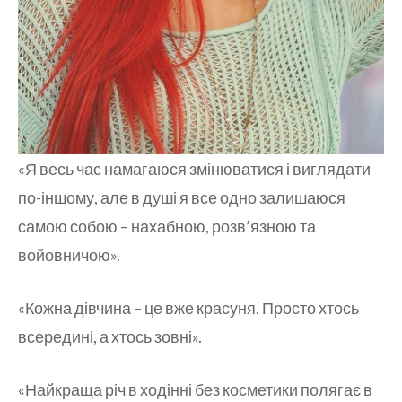
«Я весь час намагаюся змінюватися і виглядати
по-іншому, але в душі я все одно залишаюся
самою собою – нахабною, розв’язною та
войовничою».
«Кожна дівчина – це вже красуня. Просто хтось
всередині, а хтось зовні».
«Найкраща річ в ходінні без косметики полягає в