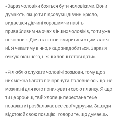
«Зараз чоловіки бояться бути чоловіками. Вони
думають, якщо ти підсовуєш дівчині крісло,
видаєшся дівчині хорошим чи навіть
привабливим на очах в інших чоловіків, то ти уже
не чоловік. Дівчата готові змиритися з цим, але я
ні. Я чекатиму вічно, якщо знадобиться. Зараз я
очікую більшого, ніж ці хлопці готові дати».
«Я люблю слухати чоловічі розмови, тому що з
них можна багато почерпнути. Головне ось що: не
можна ні для кого понижувати свою планку. Якщо
ти це зробиш, твій хлопець перестане тебе
поважати і розбалакає все своїм друзям. Завжди
відстоюй свою позицію і говори те, що думаєш».