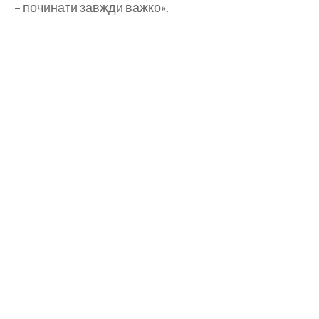
– починати завжди важко».