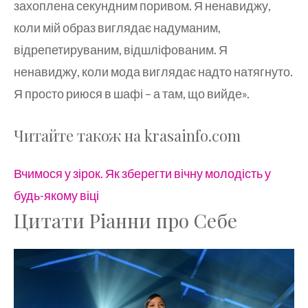
захоплена секундним поривом. Я ненавиджу,
коли мій образ виглядає надуманим,
відрепетируваним, відшліфованим. Я
ненавиджу, коли мода виглядає надто натягнуто.
Я просто риюся в шафі – а там, що вийде».
Читайте також на krasainfo.com
Вчимося у зірок. Як зберегти вічну молодість у
будь-якому віці
Цитати Ріанни про Себе