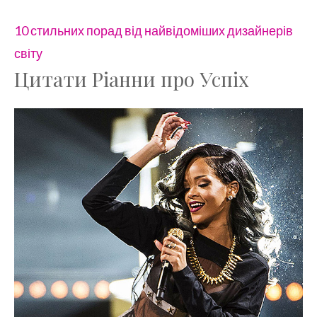
10 стильних порад від найвідоміших дизайнерів
світу
Цитати Ріанни про Успіх