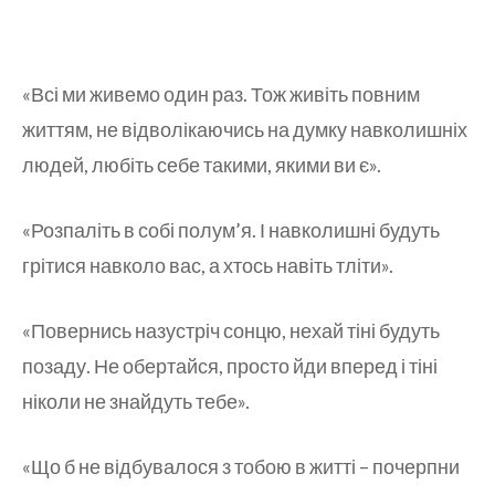
«Всі ми живемо один раз. Тож живіть повним
життям, не відволікаючись на думку навколишніх
людей, любіть себе такими, якими ви є».
«Розпаліть в собі полум’я. І навколишні будуть
грітися навколо вас, а хтось навіть тліти».
«Повернись назустріч сонцю, нехай тіні будуть
позаду. Не обертайся, просто йди вперед і тіні
ніколи не знайдуть тебе».
«Що б не відбувалося з тобою в житті – почерпни