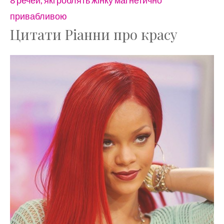
8 речей, які роблять жінку магнетично
привабливою
Цитати Ріанни про красу